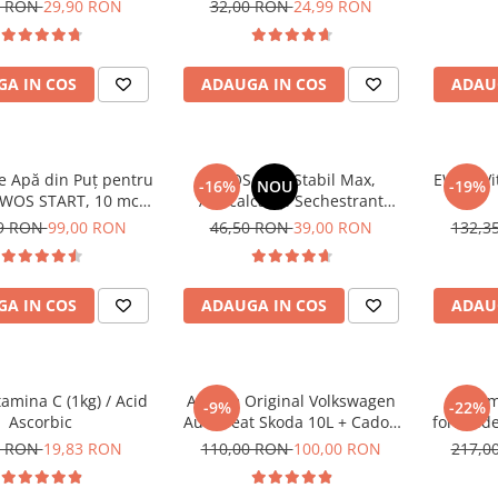
 înălbire fără clor, 1
petelor și înălbire fără clor, 1
premiu
0 RON
29,90 RON
32,00 RON
24,99 RON
kg, EWOS
kg, pungă resigilabilă Stand-
degajare 
Up, EWOS
A IN COS
ADAUGA IN COS
ADAU
re Apă din Puț pentru
EWOS Blue Stabil Max,
EWOS Vit
-16%
NOU
-19%
EWOS START, 10 mc /
Anticalcar și Sechestrant
5399
Metale pentru Piscină,
29 RON
99,00 RON
46,50 RON
39,00 RON
132,3
Stabilizator Apă, 1 L
A IN COS
ADAUGA IN COS
ADAU
amina C (1kg) / Acid
AdBlue Original Volkswagen
Form
-9%
-22%
Ascorbic
Audi Seat Skoda 10L + Cadou
formalde
Aditiv Adblue anticristalizant
profesi
0 RON
19,83 RON
110,00 RON
100,00 RON
217,0
pentru 10L AdBlue Guard
industrie