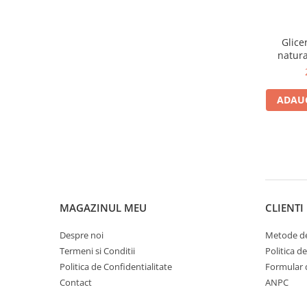
Glice
natura
kos
ADAUG
MAGAZINUL MEU
CLIENTI
Despre noi
Metode de
Termeni si Conditii
Politica d
Politica de Confidentialitate
Formular 
Contact
ANPC