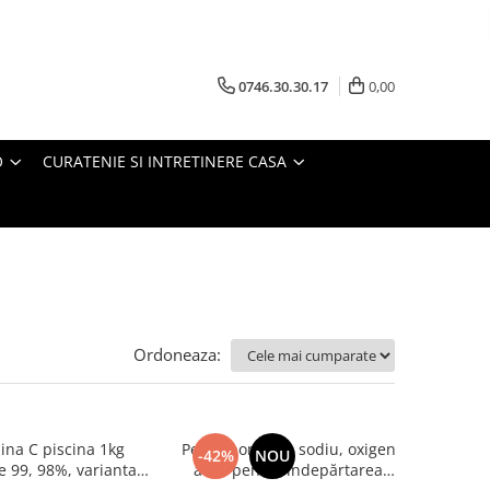
0746.30.30.17
0,00
O
CURATENIE SI INTRETINERE CASA
Ordoneaza:
ina C piscina 1kg
Percarbonat de sodiu, oxigen
-42%
NOU
e 99, 98%, varianta
activ pentru îndepărtarea