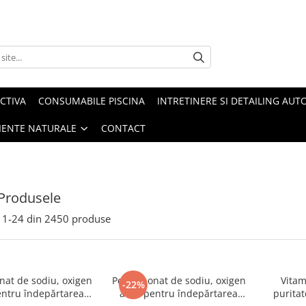
CTIVA
CONSUMABILE PISCINA
INTRETINERE SI DETAILING AUT
IENTE NATURALE
CONTACT
Produsele
1-
24
din
2450
produse
nat de sodiu, oxigen
Percarbonat de sodiu, oxigen
Vitam
-22%
entru îndepărtarea
activ pentru îndepărtarea
puritat