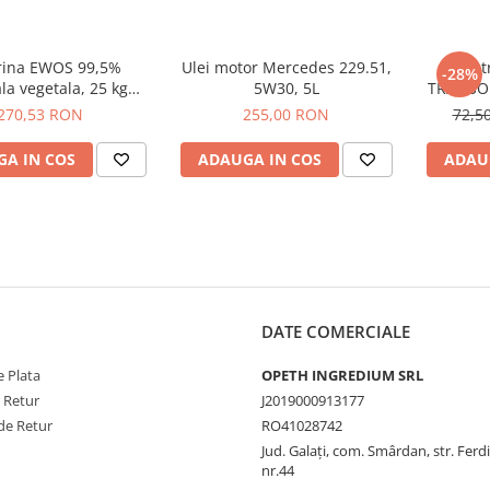
rina EWOS 99,5%
Ulei motor Mercedes 229.51,
Ulei 
-28%
la vegetala, 25 kg
5W30, 5L
TRANSOI
her/halal, grad
270,53 RON
255,00 RON
72,5
farmaceutic
A IN COS
ADAUGA IN COS
ADAU
DATE COMERCIALE
 Plata
OPETH INGREDIUM SRL
e Retur
J2019000913177
de Retur
RO41028742
Jud. Galaţi, com. Smârdan, str. Ferd
nr.44