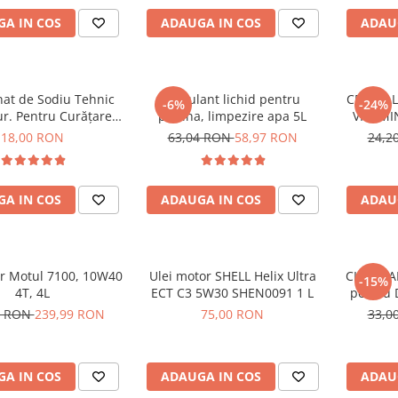
A IN COS
ADAUGA IN COS
ADAU
nat de Sodiu Tehnic
Floculant lichid pentru
CRYSTAL
-6%
-24%
r. Pentru Curățare,
piscina, limpezire apa 5L
VITAMINA
re și Neutralizarea
ASCO
18,00 RON
63,04 RON
58,97 RON
24,2
urilor, 1kg, EWOS
A IN COS
ADAUGA IN COS
ADAU
or Motul 7100, 10W40
Ulei motor SHELL Helix Ultra
CLOR SAF
-15%
4T, 4L
ECT C3 5W30 SHEN0091 1 L
pentru 
0 RON
239,99 RON
75,00 RON
33,0
A IN COS
ADAUGA IN COS
ADAU