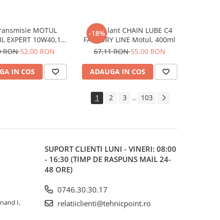
transmisie MOTUL
Spray lant CHAIN LUBE C4
-18%
L EXPERT 10W40,1L,
FACTORY LINE Motul, 400ml
semi sintetic
0 RON
52,00 RON
67,11 RON
55,00 RON
GA IN COS
ADAUGA IN COS
1
2
3
103
...
SUPORT CLIENTI
LUNI - VINERI: 08:00
- 16:30 (TIMP DE RASPUNS MAIL 24-
48 ORE)
0746.30.30.17
inand I,
relatiiclienti@tehnicpoint.ro