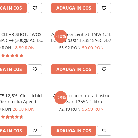
GA IN COS
ADAUGA IN COS
 CLEAR SHOT, EWOS
Antigel concentrat BMW 1.5L
-10%
 C++ (300g)/ ACID
LC-87 albastru 83515A6CDD7
RBIC MONODOZA
0 RON
18,30 RON
65,92 RON
59,00 RON
GA IN COS
ADAUGA IN COS
E 12,5%, Clor Lichid
Antigel concentrat albastru
-23%
Dezinfecția Apei din
Nissan L255N 1 litru
Piscine, 1kg
0 RON
28,00 RON
72,19 RON
55,90 RON
GA IN COS
ADAUGA IN COS