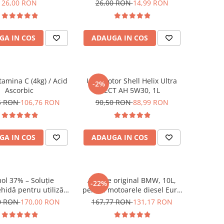
m incapsulata, cu
petelor și înălbire fără clor,
26,00 RON
26,00 RON
14,99 RON
instant si defierizare
0.5 kg, pungă resigilabilă
rapida
Stand-Up, EWOS
GA IN COS
ADAUGA IN COS
amina C (4kg) / Acid
Ulei motor Shell Helix Ultra
-2%
Ascorbic
ECT AH 5W30, 1L
5 RON
106,76 RON
90,50 RON
88,99 RON
GA IN COS
ADAUGA IN COS
ol 37% – Soluție
AdBlue original BMW, 10L,
-22%
hidă pentru utilizări
pentru motoarele diesel Euro
onale (agricultură &
6 + Cadou Aditiv Adblue
0 RON
170,00 RON
167,77 RON
131,17 RON
), 20L - Uz Profesional
anticristalizant pentru 10L
AdBlue Guard