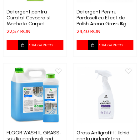
Detergent pentru
Detergent Pentru
Curatat Covoare si
Pardoseli cu Efect de
Mochete Carpet
Polish Arena Grass 1Kg
Cleaner 1L
22,37 RON
24,40 RON
ADAUGA IN COS
ADAUGA IN COS
FLOOR WASH 1L GRASS-
Grass Antigrafitti, lichid
solutie pardoseli cod:
pentru îndepărtare