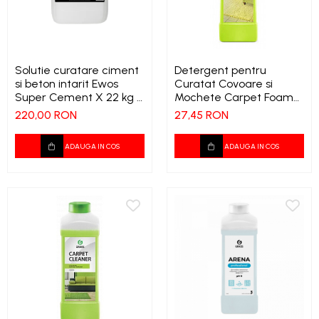
Tapiterii | Textile | Piele
Bord | Plastice Interioare
Parfumuri | Odorizante
Solutie curatare ciment
Detergent pentru
si beton intarit Ewos
Curatat Covoare si
CEARA | SEALANT |
Super Cement X 22 kg –
Mochete Carpet Foam
TRATAMENTE HIDROFOBE
Profesional, concentrat
Cleaner 1L cod 215110
220,00 RON
27,45 RON
PROTECTIE | COATING CERAMIC
POLISH | SLEFUIRE | BURETI
ADAUGA IN COS
ADAUGA IN COS
LAVETE | PROSOAPE
ACCESORII | ECHIPAMENTE |
APARATURA