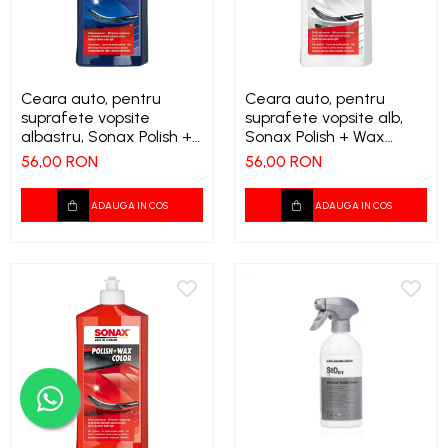
Tapiterii | Textile | Piele
Bord | Plastice Interioare
Parfumuri | Odorizante
Ceara auto, pentru
Ceara auto, pentru
suprafete vopsite
suprafete vopsite alb,
CEARA | SEALANT |
albastru, Sonax Polish +
Sonax Polish + Wax
TRATAMENTE HIDROFOBE
Wax Color, 500 ml
Color, 500 ml
56,00 RON
56,00 RON
PROTECTIE | COATING CERAMIC
POLISH | SLEFUIRE | BURETI
ADAUGA IN COS
ADAUGA IN COS
LAVETE | PROSOAPE
ACCESORII | ECHIPAMENTE |
APARATURA