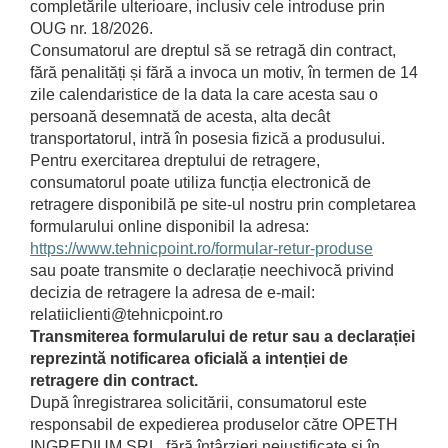
Bord | Plastice Interioare
completările ulterioare, inclusiv cele introduse prin
OUG nr. 18/2026.
Parfumuri | Odorizante
Consumatorul are dreptul să se retragă din contract,
CEARA | SEALANT | TRATAMENTE
fără penalități și fără a invoca un motiv, în termen de 14
HIDROFOBE
zile calendaristice de la data la care acesta sau o
PROTECTIE | COATING CERAMIC
persoană desemnată de acesta, alta decât
transportatorul, intră în posesia fizică a produsului.
POLISH | SLEFUIRE | BURETI
Pentru exercitarea dreptului de retragere,
LAVETE | PROSOAPE
consumatorul poate utiliza funcția electronică de
ACCESORII | ECHIPAMENTE |
retragere disponibilă pe site-ul nostru prin completarea
APARATURA
formularului online disponibil la adresa:
https://www.tehnicpoint.ro/formular-retur-produse
sau poate transmite o declarație neechivocă privind
decizia de retragere la adresa de e-mail:
relatiiclienti@tehnicpoint.ro
Transmiterea formularului de retur sau a declarației
reprezintă notificarea oficială a intenției de
retragere din contract.
După înregistrarea solicitării, consumatorul este
responsabil de expedierea produselor către OPETH
INGREDIUM SRL, fără întârzieri nejustificate și în