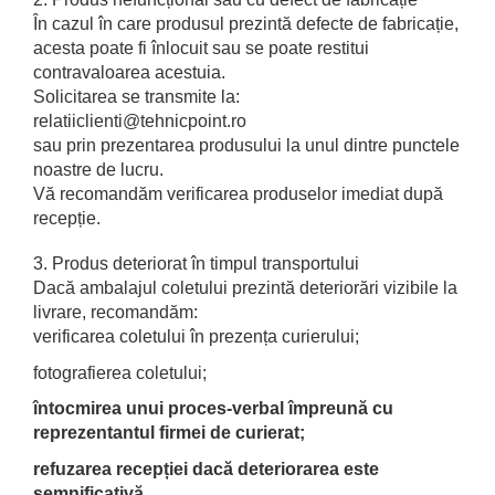
În cazul în care produsul prezintă defecte de fabricație,
acesta poate fi înlocuit sau se poate restitui
contravaloarea acestuia.
Solicitarea se transmite la:
relatiiclienti@tehnicpoint.ro
sau prin prezentarea produsului la unul dintre punctele
noastre de lucru.
Vă recomandăm verificarea produselor imediat după
recepție.
3. Produs deteriorat în timpul transportului
Dacă ambalajul coletului prezintă deteriorări vizibile la
livrare, recomandăm:
verificarea coletului în prezența curierului;
fotografierea coletului;
întocmirea unui proces-verbal împreună cu
reprezentantul firmei de curierat;
refuzarea recepției dacă deteriorarea este
semnificativă.