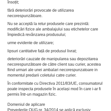
însoțit;
fără deteriorări provocate de utilizarea
necorespunzătoare.
Nu se acceptă la retur produsele care prezintă:
modificări fizice ale ambalajului sau etichetelor care
împiedică revânzarea produsului;
urme evidente de utilizare;
lipsuri cantitative față de produsul livrat;
deteriorări cauzate de manipularea sau depozitarea
necorespunzătoare de către client sau curier, acestea
fiind urmari ale unei ambalari necorespunzatoare in
momentul predarii coletului catre curier.
În conformitate cu Directiva 2011/83/UE, consumatorul
poate inspecta produsele în același mod în care i-ar fi
permis într-un magazin fizic.
Domeniul de aplicare
Prevederile OUG nr. 34/2014 se aplică exclusiv