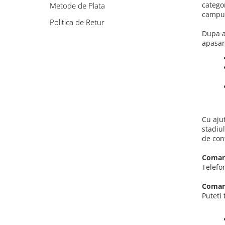
Bord | Plastice Interioare
catego
Metode de Plata
campul
Parfumuri | Odorizante
Politica de Retur
CEARA | SEALANT | TRATAMENTE
Dupa a
HIDROFOBE
apasar
PROTECTIE | COATING CERAMIC
POLISH | SLEFUIRE | BURETI
LAVETE | PROSOAPE
ACCESORII | ECHIPAMENTE |
APARATURA
Cu ajut
stadiu
de con
Comand
Telefo
Coman
Puteti