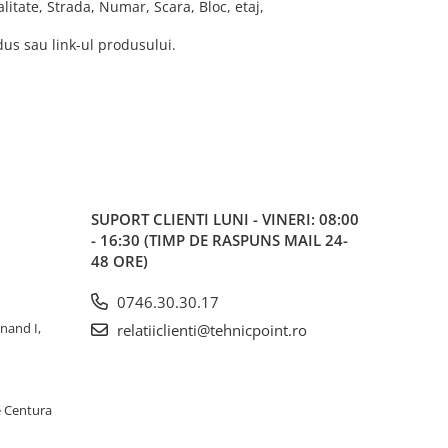
tate, Strada, Numar, Scara, Bloc, etaj,
us sau link-ul produsului.
SUPORT CLIENTI
LUNI - VINERI: 08:00
- 16:30 (TIMP DE RASPUNS MAIL 24-
48 ORE)
0746.30.30.17
inand I,
relatiiclienti@tehnicpoint.ro
e Centura