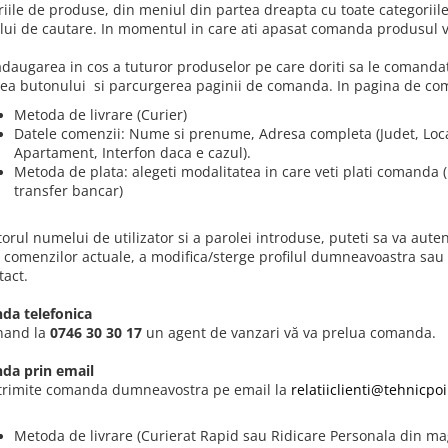
riile de produse, din meniul din partea dreapta cu toate categoriile
ui de cautare. In momentul in care ati apasat comanda produsul va
daugarea in cos a tuturor produselor pe care doriti sa le comanda
ea butonului si parcurgerea paginii de comanda. In pagina de com
Metoda de livrare (Curier)
Datele comenzii: Nume si prenume, Adresa completa (Judet, Locali
Apartament, Interfon daca e cazul).
Metoda de plata: alegeti modalitatea in care veti plati comanda 
transfer bancar)
orul numelui de utilizator si a parolei introduse, puteti sa va aute
l comenzilor actuale, a modifica/sterge profilul dumneavoastra sau 
tact.
a telefonica
nand la
0746 30 30 17
un agent de vanzari vă va prelua comanda.
da prin email
 trimite comanda dumneavostra pe email la
relatiiclienti@tehnicpoi
Metoda de livrare (Curierat Rapid sau Ridicare Personala din mag