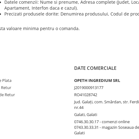
Datele comenzii: Nume si prenume, Adresa complete (Judet, Locali
Apartament, Interfon daca e cazul).
Precizati produsele dorite: Denumirea produsului, Codul de prod
sta valoare minima pentru o comanda.
DATE COMERCIALE
 Plata
OPETH INGREDIUM SRL
e Retur
J2019000913177
de Retur
RO41028742
Jud. Galaţi, com. Smârdan, str. Ferd
nr.44
Galati, Galati
0746.30.30.17 - comenzi online
0743.30.33.31 - magazin Soseaua d
Galati