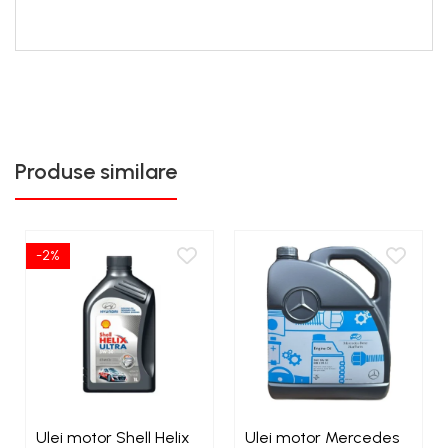
Înlocuiește vechiul
Castrol SLX Professional Longtec
A5/B5 0W-30 for Volvo Cars
.
Produse similare
-2%
Ulei motor Shell Helix
Ulei motor Mercedes