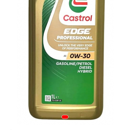
Tapiterii | Textile | Piele
Bord | Plastice Interioare
Parfumuri | Odorizante
CEARA | SEALANT |
TRATAMENTE HIDROFOBE
PROTECTIE | COATING CERAMIC
POLISH | SLEFUIRE | BURETI
LAVETE | PROSOAPE
ACCESORII | ECHIPAMENTE |
APARATURA