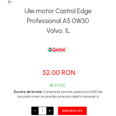
Ulei motor Castrol Edge
Professional A5 0W30
Volvo, 1L
52,00 RON
IN STOC
Durata de livrare:
Comenzile primite pana la ora 13:00 de
luni pana vineri se predau curierului rapid in aceeasi zi
ADAUGA IN COS