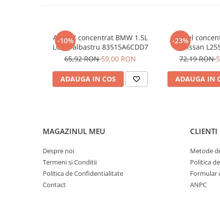
Antigel concentrat BMW 1.5L
Antigel concen
-10%
-23%
LC-87 albastru 83515A6CDD7
Nissan L255
65,92 RON
59,00 RON
72,19 RON
5
ADAUGA IN COS
ADAUGA IN 
MAGAZINUL MEU
CLIENTI
Despre noi
Metode de
Termeni si Conditii
Politica d
Politica de Confidentialitate
Formular 
Contact
ANPC