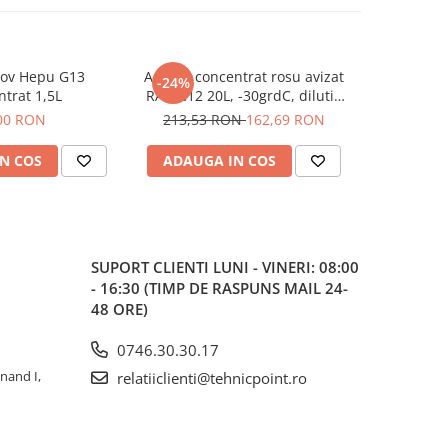
mov Hepu G13
Antigel concentrat rosu avizat
Antigel ET
-24%
trat 1,5L
RAR G12 20L, -30grdC, dilutie
1.5
1:1
00 RON
213,53 RON
162,69 RON
N COS
ADAUGA IN COS
ADAUG
SUPORT CLIENTI
LUNI - VINERI: 08:00
- 16:30 (TIMP DE RASPUNS MAIL 24-
48 ORE)
0746.30.30.17
inand I,
relatiiclienti@tehnicpoint.ro