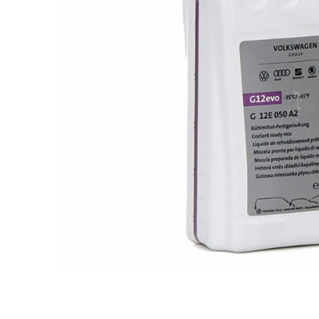
Bord | Plastice Interioare
Parfumuri | Odorizante
CEARA | SEALANT | TRATAMENTE
HIDROFOBE
PROTECTIE | COATING CERAMIC
POLISH | SLEFUIRE | BURETI
LAVETE | PROSOAPE
ACCESORII | ECHIPAMENTE |
APARATURA