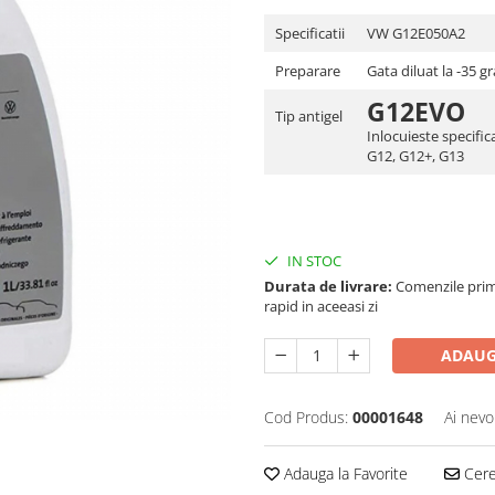
Specificatii
VW G12E050A2
Preparare
Gata diluat la -35 g
G12EVO
Tip antigel
Inlocuieste specifica
G12, G12+, G13
IN STOC
Durata de livrare:
Comenzile primi
rapid in aceeasi zi
ADAUG
Cod Produs:
00001648
Ai nevo
Adauga la Favorite
Cere 