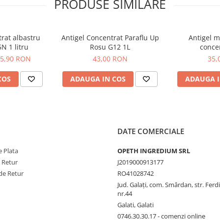
PRODUSE SIMILARE
trat albastru
Antigel Concentrat Paraflu Up
Antigel 
N 1 litru
Rosu G12 1L
concen
5,90 RON
43,00 RON
35,
COS
ADAUGA IN COS
ADAUGA I
DATE COMERCIALE
 Plata
OPETH INGREDIUM SRL
e Retur
J2019000913177
de Retur
RO41028742
Jud. Galaţi, com. Smârdan, str. Ferd
nr.44
Galati, Galati
0746.30.30.17 - comenzi online