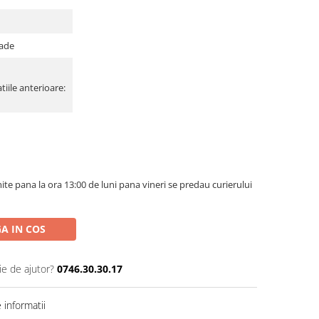
rade
tiile anterioare:
te pana la ora 13:00 de luni pana vineri se predau curierului
A IN COS
ie de ajutor?
0746.30.30.17
informatii