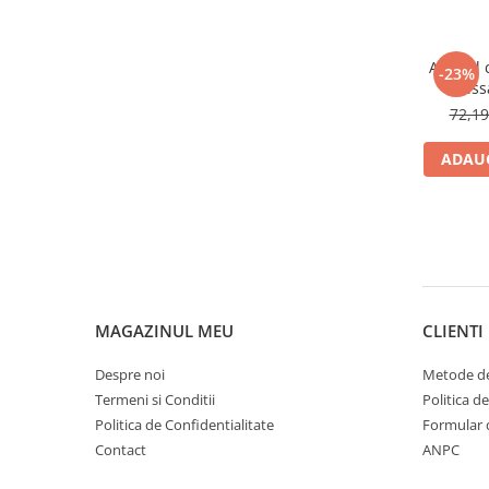
Antigel 
-23%
Niss
72,1
ADAUG
MAGAZINUL MEU
CLIENTI
Despre noi
Metode de
Termeni si Conditii
Politica d
Politica de Confidentialitate
Formular 
Contact
ANPC