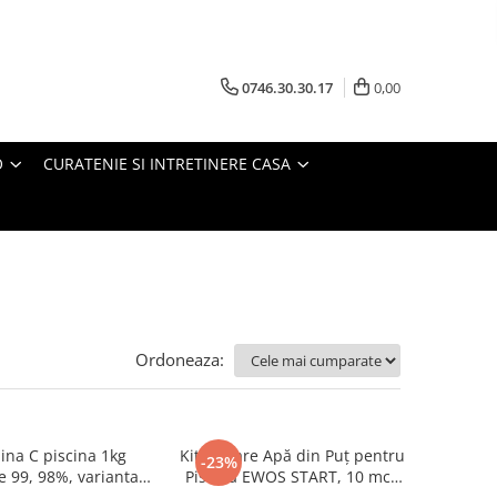
0746.30.30.17
0,00
O
CURATENIE SI INTRETINERE CASA
Ordoneaza:
ina C piscina 1kg
Kit Tratare Apă din Puț pentru
-23%
e 99, 98%, varianta
Piscină EWOS START, 10 mc /