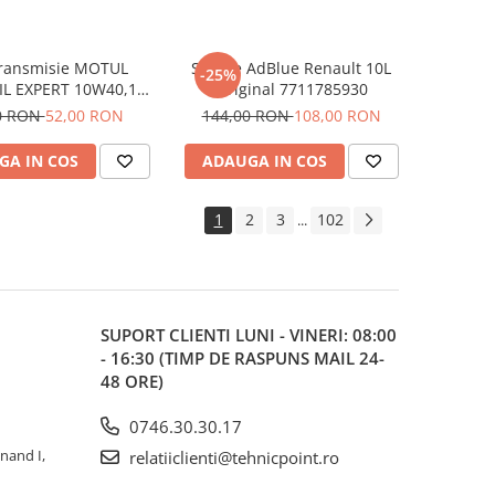
transmisie MOTUL
Solutie AdBlue Renault 10L
-25%
L EXPERT 10W40,1L,
Original 7711785930
semi sintetic
0 RON
52,00 RON
144,00 RON
108,00 RON
GA IN COS
ADAUGA IN COS
1
2
3
102
...
SUPORT CLIENTI
LUNI - VINERI: 08:00
- 16:30 (TIMP DE RASPUNS MAIL 24-
48 ORE)
0746.30.30.17
inand I,
relatiiclienti@tehnicpoint.ro