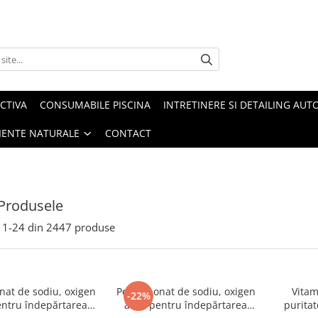
CTIVA
CONSUMABILE PISCINA
INTRETINERE SI DETAILING AUT
IENTE NATURALE
CONTACT
Produsele
1-
24
din
2447
produse
nat de sodiu, oxigen
Percarbonat de sodiu, oxigen
Vitam
-22%
entru îndepărtarea
activ pentru îndepărtarea
puritat