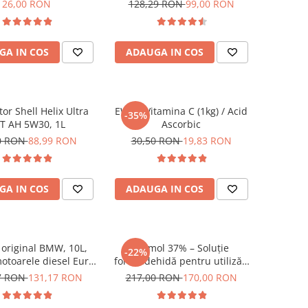
m incapsulata, cu
5399
26,00 RON
128,29 RON
99,00 RON
instant si defierizare
rapida
GA IN COS
ADAUGA IN COS
or Shell Helix Ultra
EWOS Vitamina C (1kg) / Acid
-35%
T AH 5W30, 1L
Ascorbic
0 RON
88,99 RON
30,50 RON
19,83 RON
GA IN COS
ADAUGA IN COS
original BMW, 10L,
Formol 37% – Soluție
-22%
otoarele diesel Euro
formaldehidă pentru utilizări
dou Aditiv Adblue
profesionale (agricultură &
7 RON
131,17 RON
217,00 RON
170,00 RON
stalizant pentru 10L
industrie), 20L - Uz Profesional
dBlue Guard