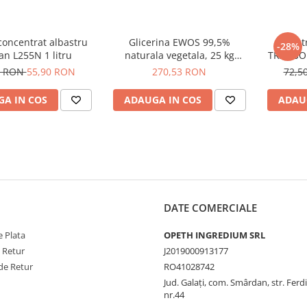
concentrat albastru
Glicerina EWOS 99,5%
Ulei 
-28%
an L255N 1 litru
naturala vegetala, 25 kg
TRANSOI
kosher/halal, grad
9 RON
55,90 RON
270,53 RON
72,5
farmaceutic
A IN COS
ADAUGA IN COS
ADAU
DATE COMERCIALE
 Plata
OPETH INGREDIUM SRL
e Retur
J2019000913177
de Retur
RO41028742
Jud. Galaţi, com. Smârdan, str. Ferd
nr.44