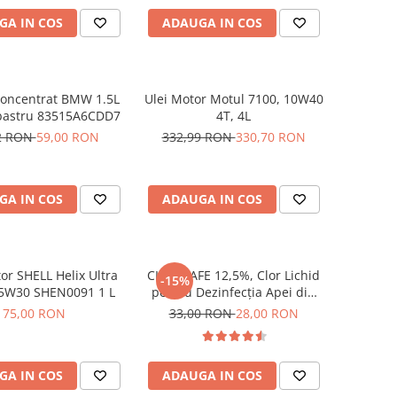
GA IN COS
ADAUGA IN COS
concentrat BMW 1.5L
Ulei Motor Motul 7100, 10W40
lbastru 83515A6CDD7
4T, 4L
2 RON
59,00 RON
332,99 RON
330,70 RON
GA IN COS
ADAUGA IN COS
or SHELL Helix Ultra
CLOR SAFE 12,5%, Clor Lichid
-15%
 5W30 SHEN0091 1 L
pentru Dezinfecția Apei din
Piscine, 1kg
75,00 RON
33,00 RON
28,00 RON
GA IN COS
ADAUGA IN COS