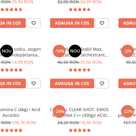
 înălbire fără clor, 1
petelor și înălbire fără clor, 1
premiu
0 RON
29,90 RON
32,00 RON
24,99 RON
kg, EWOS
kg, pungă resigilabilă Stand-
degajare 
Up, EWOS
A IN COS
ADAUGA IN COS
ADAU
nat de sodiu, oxigen
EWOS Blue Stabil Max,
Ulei mot
NOU
-16%
NOU
-2%
entru îndepărtarea
Anticalcar și Sechestrant
EC
i înălbire fără clor,
Metale pentru Piscină,
0 RON
14,99 RON
46,50 RON
39,00 RON
90,5
 pungă resigilabilă
Stabilizator Apă, 1 L
and-Up, EWOS
A IN COS
ADAUGA IN COS
ADAU
amina C (4kg) / Acid
CRYSTAL CLEAR SHOT, EWOS
AdBlue 
-24%
-22%
Ascorbic
VITAMINA C++ (300g)/ ACID
pentru m
ASCORBIC MONODOZA
6 + Ca
5 RON
106,76 RON
24,20 RON
18,30 RON
167,7
anticri
A