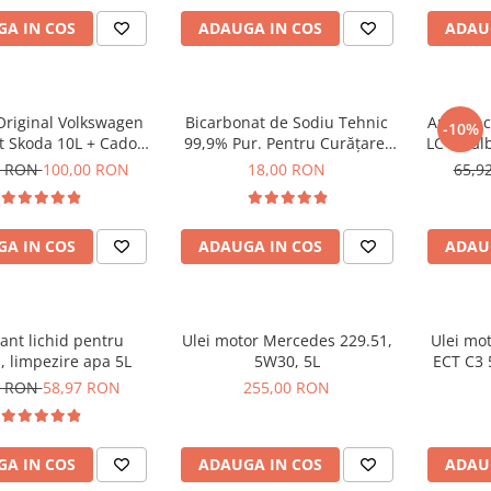
A IN COS
ADAUGA IN COS
ADAU
Original Volkswagen
Bicarbonat de Sodiu Tehnic
Antigel 
-10%
t Skoda 10L + Cadou
99,9% Pur. Pentru Curățare,
LC-87 a
blue anticristalizant
Degresare și Neutralizarea
0 RON
100,00 RON
18,00 RON
65,9
 10L AdBlue Guard
Mirosurilor, 1kg, EWOS
A IN COS
ADAUGA IN COS
ADAU
lant lichid pentru
Ulei motor Mercedes 229.51,
Ulei mot
, limpezire apa 5L
5W30, 5L
ECT C3
4 RON
58,97 RON
255,00 RON
A IN COS
ADAUGA IN COS
ADAU