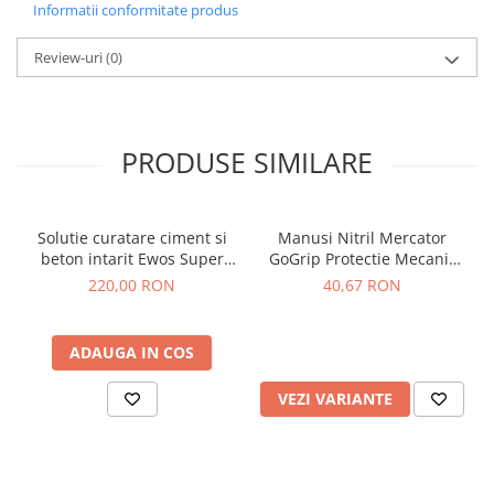
Informatii conformitate produs
Review-uri
(0)
PRODUSE SIMILARE
Solutie curatare ciment si
Manusi Nitril Mercator
beton intarit Ewos Super
GoGrip Protectie Mecanic
Cement X 22 kg –
Auto Portocali 50buc
220,00 RON
40,67 RON
Profesional, concentrat
ADAUGA IN COS
VEZI VARIANTE