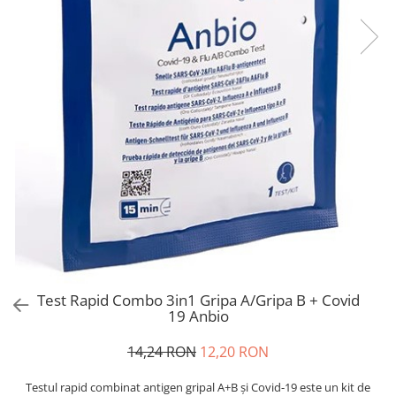
Bord | Plastice Interioare
Parfumuri | Odorizante
CEARA | SEALANT | TRATAMENTE
HIDROFOBE
PROTECTIE | COATING CERAMIC
POLISH | SLEFUIRE | BURETI
LAVETE | PROSOAPE
ACCESORII | ECHIPAMENTE |
APARATURA
Test Rapid Combo 3in1 Gripa A/Gripa B + Covid
19 Anbio
14,24 RON
12,20 RON
Testul rapid combinat antigen gripal A+B și Covid-19 este un kit de