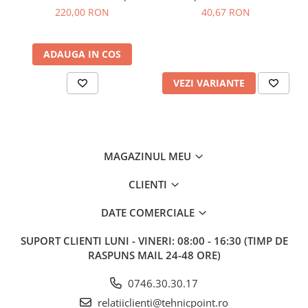
Cement X 22 kg –
Auto Portocali 50buc
220,00 RON
40,67 RON
Profesional, concentrat
ADAUGA IN COS
VEZI VARIANTE
MAGAZINUL MEU
CLIENTI
DATE COMERCIALE
SUPORT CLIENTI
LUNI - VINERI: 08:00 - 16:30 (TIMP DE
RASPUNS MAIL 24-48 ORE)
0746.30.30.17
relatiiclienti@tehnicpoint.ro