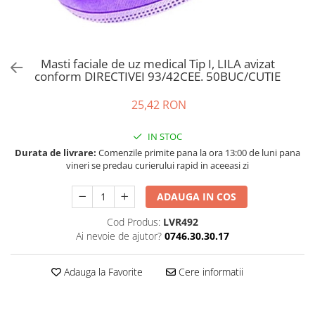
Bord | Plastice Interioare
Parfumuri | Odorizante
CEARA | SEALANT | TRATAMENTE
HIDROFOBE
Masti faciale de uz medical Tip I, LILA avizat
conform DIRECTIVEI 93/42CEE. 50BUC/CUTIE
PROTECTIE | COATING CERAMIC
POLISH | SLEFUIRE | BURETI
25,42 RON
LAVETE | PROSOAPE
IN STOC
ACCESORII | ECHIPAMENTE |
Durata de livrare:
Comenzile primite pana la ora 13:00 de luni pana
APARATURA
vineri se predau curierului rapid in aceeasi zi
ADAUGA IN COS
Cod Produs:
LVR492
Ai nevoie de ajutor?
0746.30.30.17
Adauga la Favorite
Cere informatii