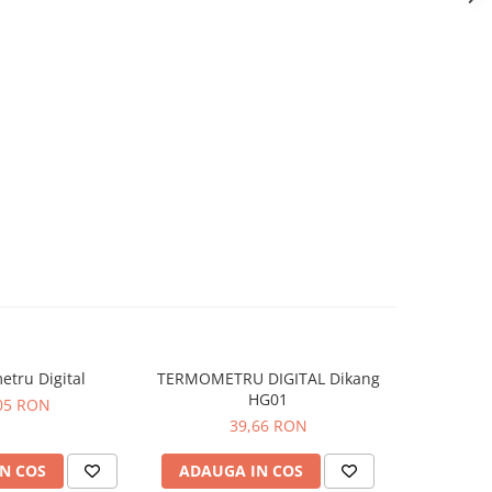
etru Digital
TERMOMETRU DIGITAL Dikang
Masti facia
HG01
I, GALBE
05 RON
DIREC
39,66 RON
5
N COS
ADAUGA IN COS
ADAUG