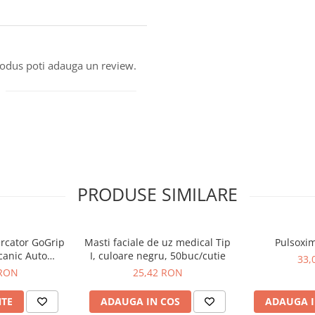
produs poti adauga un review.
PRODUSE SIMILARE
ercator GoGrip
Masti faciale de uz medical Tip
Pulsoxim
canic Auto
I, culoare negru, 50buc/cutie
33,
i 50buc
 RON
25,42 RON
NTE
ADAUGA IN COS
ADAUGA I