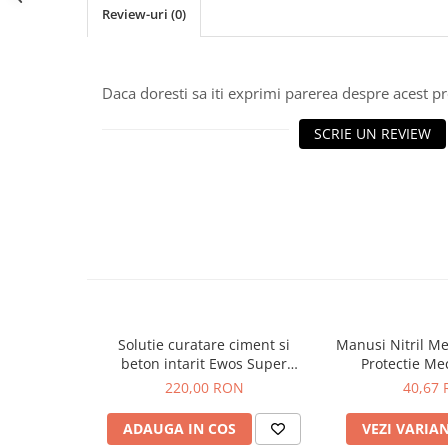
Review-uri
(0)
Daca doresti sa iti exprimi parerea despre acest 
SCRIE UN REVIEW
Solutie curatare ciment si
Manusi Nitril M
beton intarit Ewos Super
Protectie Me
Cement X 22 kg – Profesional,
Portocal
220,00 RON
40,67
concentrat
ADAUGA IN COS
VEZI VARIA