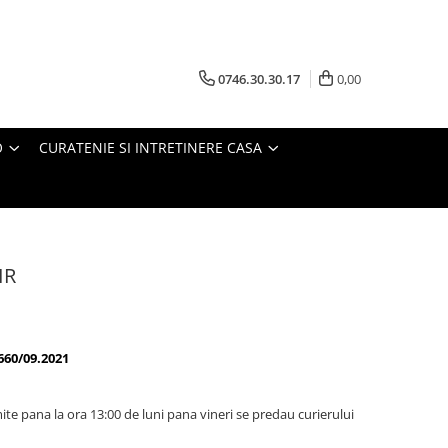
0746.30.30.17
0,00
O
CURATENIE SI INTRETINERE CASA
IR
660/09.2021
te pana la ora 13:00 de luni pana vineri se predau curierului