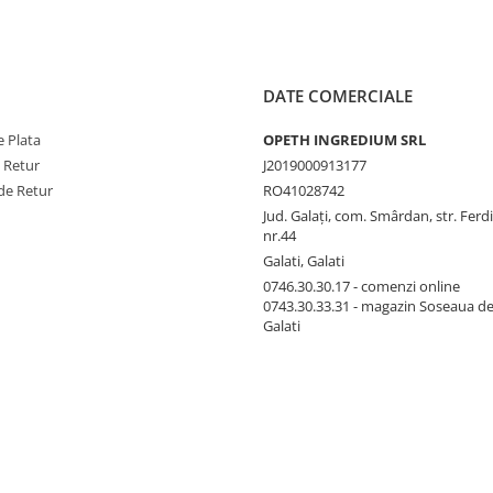
DATE COMERCIALE
 Plata
OPETH INGREDIUM SRL
e Retur
J2019000913177
de Retur
RO41028742
Jud. Galaţi, com. Smârdan, str. Ferd
nr.44
Galati, Galati
0746.30.30.17 - comenzi online
0743.30.33.31 - magazin Soseaua d
Galati