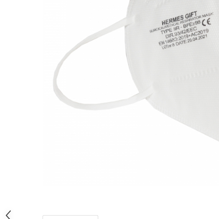
Bord | Plastice Interioare
Parfumuri | Odorizante
CEARA | SEALANT | TRATAMENTE
HIDROFOBE
PROTECTIE | COATING CERAMIC
POLISH | SLEFUIRE | BURETI
LAVETE | PROSOAPE
ACCESORII | ECHIPAMENTE |
APARATURA