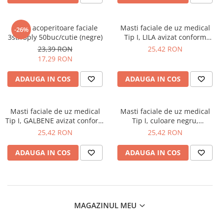
Masti acoperitoare faciale
Masti faciale de uz medical
-26%
3str/3ply 50buc/cutie (negre)
Tip I, LILA avizat conform
DIRECTIVEI 93/42CEE.
23,39 RON
25,42 RON
50BUC/CUTIE
17,29 RON
ADAUGA IN COS
ADAUGA IN COS
Masti faciale de uz medical
Masti faciale de uz medical
Tip I, GALBENE avizat conform
Tip I, culoare negru,
DIRECTIVEI 93/42CEE
50buc/cutie
25,42 RON
25,42 RON
50BUC/CUTIE
ADAUGA IN COS
ADAUGA IN COS
MAGAZINUL MEU