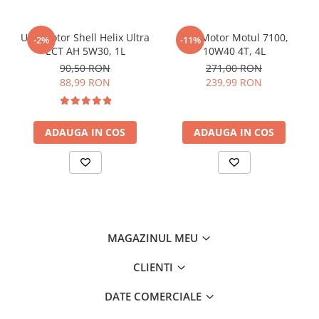
Ulei motor Shell Helix Ultra
Ulei Motor Motul 7100,
-2%
-11%
ECT AH 5W30, 1L
10W40 4T, 4L
90,50 RON
271,00 RON
88,99 RON
239,99 RON
ADAUGA IN COS
ADAUGA IN COS
MAGAZINUL MEU
CLIENTI
DATE COMERCIALE