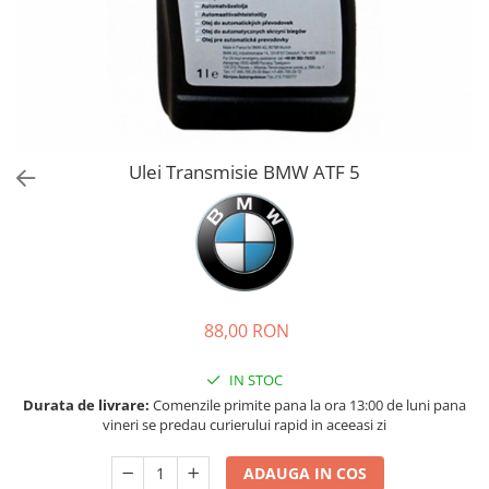
Bord | Plastice Interioare
Parfumuri | Odorizante
CEARA | SEALANT | TRATAMENTE
HIDROFOBE
PROTECTIE | COATING CERAMIC
POLISH | SLEFUIRE | BURETI
Ulei Transmisie BMW ATF 5
LAVETE | PROSOAPE
ACCESORII | ECHIPAMENTE |
APARATURA
88,00 RON
IN STOC
Durata de livrare:
Comenzile primite pana la ora 13:00 de luni pana
vineri se predau curierului rapid in aceeasi zi
ADAUGA IN COS