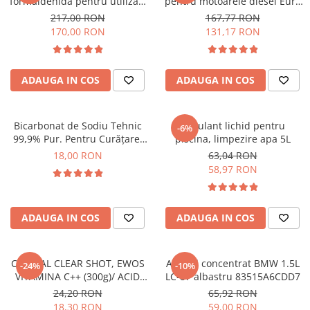
formaldehidă pentru utilizări
pentru motoarele diesel Euro
profesionale (agricultură &
6 + Cadou Aditiv Adblue
217,00 RON
167,77 RON
industrie), 20L - Uz
anticristalizant pentru 10L
170,00 RON
131,17 RON
Profesional
AdBlue Guard
ADAUGA IN COS
ADAUGA IN COS
Bicarbonat de Sodiu Tehnic
Floculant lichid pentru
-6%
99,9% Pur. Pentru Curățare,
piscina, limpezire apa 5L
Degresare și Neutralizarea
18,00 RON
63,04 RON
Mirosurilor, 1kg, EWOS
58,97 RON
ADAUGA IN COS
ADAUGA IN COS
CRYSTAL CLEAR SHOT, EWOS
Antigel concentrat BMW 1.5L
-24%
-10%
VITAMINA C++ (300g)/ ACID
LC-87 albastru 83515A6CDD7
ASCORBIC MONODOZA
24,20 RON
65,92 RON
18,30 RON
59,00 RON