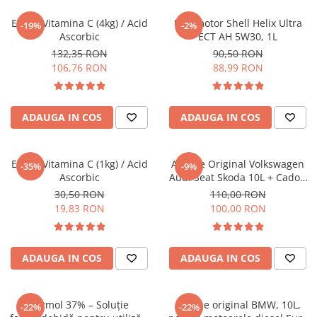
EWOS Vitamina C (4kg) / Acid
Ulei motor Shell Helix Ultra
-19%
-2%
Ascorbic
ECT AH 5W30, 1L
132,35 RON
90,50 RON
106,76 RON
88,99 RON
ADAUGA IN COS
ADAUGA IN COS
EWOS Vitamina C (1kg) / Acid
AdBlue Original Volkswagen
-35%
-9%
Ascorbic
Audi Seat Skoda 10L + Cadou
Aditiv Adblue anticristalizant
30,50 RON
110,00 RON
pentru 10L AdBlue Guard
19,83 RON
100,00 RON
ADAUGA IN COS
ADAUGA IN COS
Formol 37% – Soluție
AdBlue original BMW, 10L,
-22%
-22%