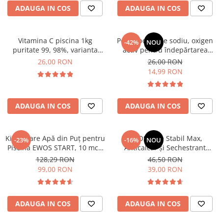
Bord | Plastice Interioare
ADAUGA IN COS
ADAUGA IN COS
Parfumuri | Odorizante
CEARA | SEALANT | TRATAMENTE
HIDROFOBE
Vitamina C piscina 1kg
Percarbonat de sodiu, oxigen
-42%
NOU
puritate 99, 98%, varianta
activ pentru îndepărtarea
PROTECTIE | COATING CERAMIC
premium incapsulata, cu
petelor și înălbire fără clor,
26,00 RON
26,00 RON
degajare instant si defierizare
0.5 kg, pungă resigilabilă
POLISH | SLEFUIRE | BURETI
14,99 RON
rapida
Stand-Up, EWOS
LAVETE | PROSOAPE
ACCESORII | ECHIPAMENTE |
ADAUGA IN COS
ADAUGA IN COS
APARATURA
Kit Tratare Apă din Puț pentru
EWOS Blue Stabil Max,
-23%
-16%
NOU
Piscină EWOS START, 10 mc /
Anticalcar și Sechestrant
5399
Metale pentru Piscină,
128,29 RON
46,50 RON
Stabilizator Apă, 1 L
99,00 RON
39,00 RON
ADAUGA IN COS
ADAUGA IN COS