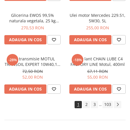
Glicerina EWOS 99,5%
Ulei motor Mercedes 229.51,
naturala vegetala, 25 kg
5W30, 5L
kosher/halal, grad
270,53 RON
255,00 RON
farmaceutic
ADAUGA IN COS
ADAUGA IN COS
Ulei transmisie MOTUL
Spray lant CHAIN LUBE C4
-28%
-18%
TRANSOIL EXPERT 10W40,1L,
FACTORY LINE Motul, 400ml
semi sintetic
72,50 RON
67,11 RON
52,00 RON
55,00 RON
ADAUGA IN COS
ADAUGA IN COS
1
2
3
103
...