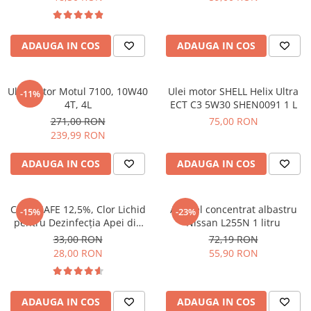
ADAUGA IN COS
ADAUGA IN COS
Ulei Motor Motul 7100, 10W40
Ulei motor SHELL Helix Ultra
-11%
4T, 4L
ECT C3 5W30 SHEN0091 1 L
271,00 RON
75,00 RON
239,99 RON
ADAUGA IN COS
ADAUGA IN COS
CLOR SAFE 12,5%, Clor Lichid
Antigel concentrat albastru
-15%
-23%
pentru Dezinfecția Apei din
Nissan L255N 1 litru
Piscine, 1kg
33,00 RON
72,19 RON
28,00 RON
55,90 RON
ADAUGA IN COS
ADAUGA IN COS