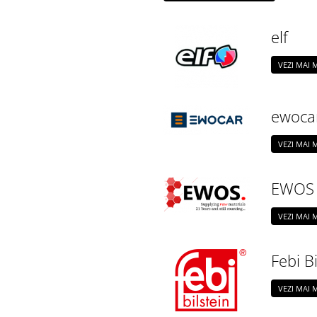
elf
VEZI MAI
ewoca
VEZI MAI
EWOS
VEZI MAI
Febi Bi
VEZI MAI