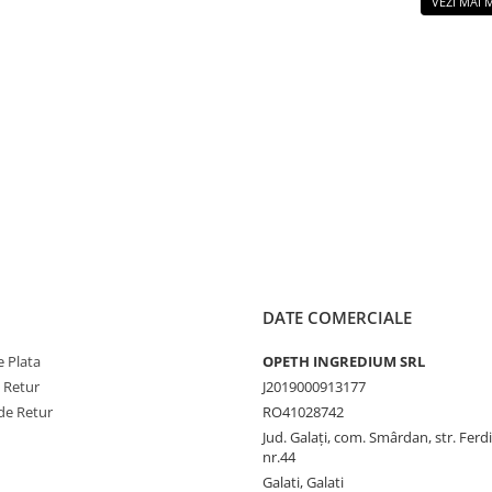
VEZI MAI
DATE COMERCIALE
 Plata
OPETH INGREDIUM SRL
e Retur
J2019000913177
de Retur
RO41028742
Jud. Galaţi, com. Smârdan, str. Ferd
nr.44
Galati, Galati