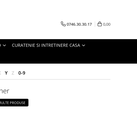
0746.30.30.17
0,00
O
CURATENIE SI INTRETINERE CASA
X
Y
Z
0-9
ner
 MULTE PRODUSE