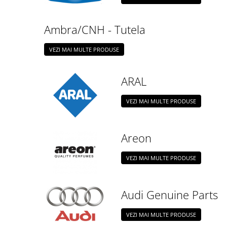
Bord | Plastice Interioare
Parfumuri | Odorizante
Ambra/CNH - Tutela
CEARA | SEALANT | TRATAMENTE
HIDROFOBE
VEZI MAI MULTE PRODUSE
PROTECTIE | COATING CERAMIC
POLISH | SLEFUIRE | BURETI
ARAL
LAVETE | PROSOAPE
VEZI MAI MULTE PRODUSE
ACCESORII | ECHIPAMENTE |
APARATURA
Areon
VEZI MAI MULTE PRODUSE
Audi Genuine Parts
VEZI MAI MULTE PRODUSE