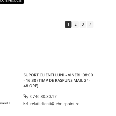
 MULTE PRODUSE
1
2
3
SUPORT CLIENTI
LUNI - VINERI: 08:00
- 16:30 (TIMP DE RASPUNS MAIL 24-
48 ORE)
0746.30.30.17
inand I,
relatiiclienti@tehnicpoint.ro