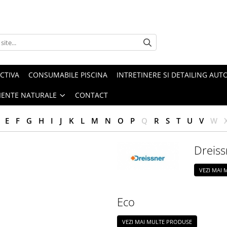
CTIVA
CONSUMABILE PISCINA
INTRETINERE SI DETAILING AUT
IENTE NATURALE
CONTACT
E
F
G
H
I
J
K
L
M
N
O
P
Q
R
S
T
U
V
W
Dreiss
VEZI MAI
Eco
VEZI MAI MULTE PRODUSE