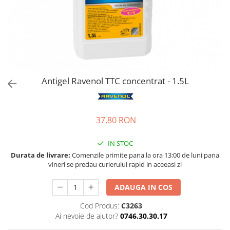
Bord | Plastice Interioare
Parfumuri | Odorizante
CEARA | SEALANT | TRATAMENTE
HIDROFOBE
PROTECTIE | COATING CERAMIC
POLISH | SLEFUIRE | BURETI
Antigel Ravenol TTC concentrat - 1.5L
LAVETE | PROSOAPE
ACCESORII | ECHIPAMENTE |
APARATURA
37,80 RON
IN STOC
Durata de livrare:
Comenzile primite pana la ora 13:00 de luni pana
vineri se predau curierului rapid in aceeasi zi
ADAUGA IN COS
Cod Produs:
C3263
Ai nevoie de ajutor?
0746.30.30.17