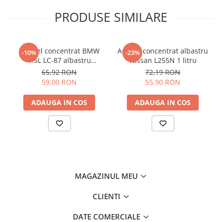
PRODUSE SIMILARE
Antigel concentrat BMW
Antigel concentrat albastru
-10%
-23%
1.5L LC-87 albastru
Nissan L255N 1 litru
83515A6CDD7
65,92 RON
72,19 RON
59,00 RON
55,90 RON
ADAUGA IN COS
ADAUGA IN COS
MAGAZINUL MEU
CLIENTI
DATE COMERCIALE