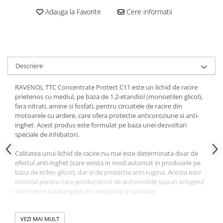
Adauga la Favorite
Cere informatii
Descriere
RAVENOL TTC Concentrate Protect C11 este un lichid de racire
prietenos cu mediul, pe baza de 1.2-etandiol (monoetilen glicol),
fara nitrati, amine si fosfati, pentru circuitele de racire din
motoarele cu ardere, care ofera protectie anticoroziune si anti-
inghet. Acest produs este formulat pe baza unei dezvoltari
speciale de inhibatori.
Calitatea unui lichid de racire nu mai este determinata doar de
efectul anti-inghet (care exista in mod automat in produsele pe
baza de etilen-glicol), dar si de protectia anti-rugina. Acesta este
motivul pentru care producatorii de automobile supun antigelul
unor teste indelungate de coroziune si cavitatie.
RAVENOL TTC Concentrate Protect C11 este un lichid de racire
care protejeaza sistemul de racire de rugina, inghet, iar pe timpul
VEZI MAI MULT