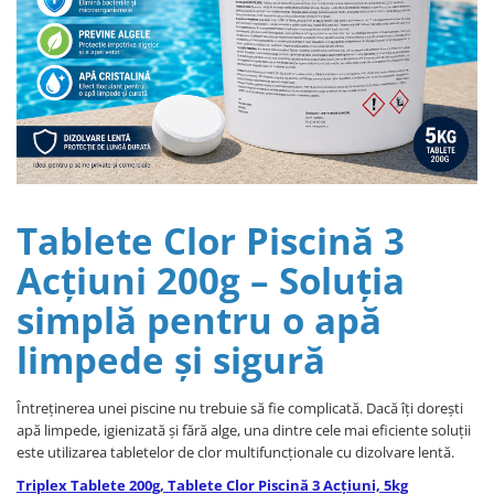
Bord | Plastice Interioare
Parfumuri | Odorizante
CEARA | SEALANT | TRATAMENTE
HIDROFOBE
PROTECTIE | COATING CERAMIC
POLISH | SLEFUIRE | BURETI
LAVETE | PROSOAPE
ACCESORII | ECHIPAMENTE |
Tablete Clor Piscină 3
APARATURA
Acțiuni 200g – Soluția
simplă pentru o apă
limpede și sigură
Întreținerea unei piscine nu trebuie să fie complicată. Dacă îți dorești
apă limpede, igienizată și fără alge, una dintre cele mai eficiente soluții
este utilizarea tabletelor de clor multifuncționale cu dizolvare lentă.
Triplex Tablete 200g, Tablete Clor Piscină 3 Acțiuni, 5kg