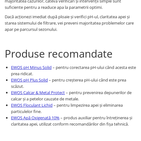
majoritatea cazurilor, câteva verificări și intervenții simple sunt
suficiente pentru a readuce apa la parametrii optimi.
Dacă acționezi imediat după ploaie și verifici pH-ul, claritatea apei și
starea sistemului de filtrare, vei preveni majoritatea problemelor care
apar pe parcursul sezonului.
Produse recomandate
EWOS pH Minus Solid
– pentru corectarea pH-ului când acesta este
prea ridicat.
EWOS pH Plus Solid
– pentru creșterea pH-ului când este prea
scăzut.
EWOS Calcar & Metal Protect
– pentru prevenirea depunerilor de
calcar și a petelor cauzate de metale.
EWOS Floculant Lichid
– pentru limpezirea apei și eliminarea
particulelor fine.
EWOS Apă Oxigenată 10%
– produs auxiliar pentru întreținerea și
claritatea apei, utilizat conform recomandărilor din fișa tehnică.