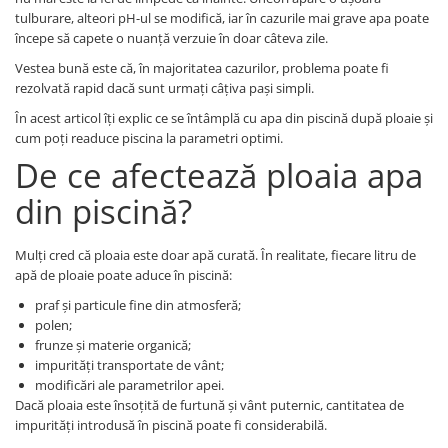
tulburare, alteori pH-ul se modifică, iar în cazurile mai grave apa poate
începe să capete o nuanță verzuie în doar câteva zile.
Vestea bună este că, în majoritatea cazurilor, problema poate fi
rezolvată rapid dacă sunt urmați câțiva pași simpli.
În acest articol îți explic ce se întâmplă cu apa din piscină după ploaie și
cum poți readuce piscina la parametri optimi.
De ce afectează ploaia apa
din piscină?
Mulți cred că ploaia este doar apă curată. În realitate, fiecare litru de
apă de ploaie poate aduce în piscină:
praf și particule fine din atmosferă;
polen;
frunze și materie organică;
impurități transportate de vânt;
modificări ale parametrilor apei.
Dacă ploaia este însoțită de furtună și vânt puternic, cantitatea de
impurități introdusă în piscină poate fi considerabilă.