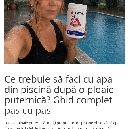
Bord | Plastice Interioare
Parfumuri | Odorizante
CEARA | SEALANT | TRATAMENTE
HIDROFOBE
PROTECTIE | COATING CERAMIC
POLISH | SLEFUIRE | BURETI
LAVETE | PROSOAPE
ACCESORII | ECHIPAMENTE |
APARATURA
Ce trebuie să faci cu apa
din piscină după o ploaie
puternică? Ghid complet
pas cu pas
După o ploaie puternică, mulți proprietari de piscine observă că apa
nu mai este la fel de limpede ca înainte. Uneori apare o ușoară