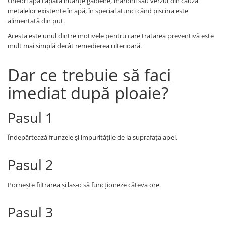
Uneori apa capătă nuanțe galbene, maronii sau verzui din cauza
metalelor existente în apă, în special atunci când piscina este
alimentată din puț.
Acesta este unul dintre motivele pentru care tratarea preventivă este
mult mai simplă decât remedierea ulterioară.
Dar ce trebuie să faci
imediat după ploaie?
Pasul 1
Îndepărtează frunzele și impuritățile de la suprafața apei.
Pasul 2
Pornește filtrarea și las-o să funcționeze câteva ore.
Pasul 3