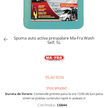
Bord | Plastice Interioare
Parfumuri | Odorizante
CEARA | SEALANT | TRATAMENTE
HIDROFOBE
PROTECTIE | COATING CERAMIC
POLISH | SLEFUIRE | BURETI
Spuma auto activa prespalare Ma-Fra Wash
LAVETE | PROSOAPE
Self, 5L
ACCESORII | ECHIPAMENTE |
APARATURA
95,40 RON
STOC EPUIZAT
Durata de livrare:
Comenzile primite pana la ora 13:00 de luni pana
vineri se predau curierului rapid in aceeasi zi
Cod Produs:
C6844