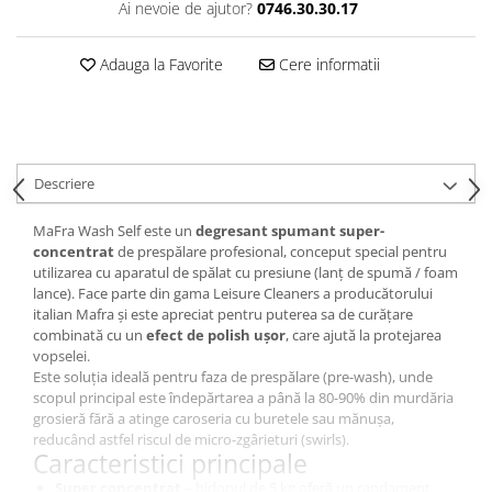
Ai nevoie de ajutor?
0746.30.30.17
Adauga la Favorite
Cere informatii
Descriere
MaFra Wash Self este un
degresant spumant super-
concentrat
de prespălare profesional, conceput special pentru
utilizarea cu aparatul de spălat cu presiune (lanț de spumă / foam
lance). Face parte din gama Leisure Cleaners a producătorului
italian Mafra și este apreciat pentru puterea sa de curățare
combinată cu un
efect de polish ușor
, care ajută la protejarea
vopselei.
Este soluția ideală pentru faza de prespălare (pre-wash), unde
scopul principal este îndepărtarea a până la 80-90% din murdăria
grosieră fără a atinge caroseria cu buretele sau mănușa,
reducând astfel riscul de micro-zgârieturi (swirls).
Caracteristici principale
Super concentrat
– bidonul de 5 kg oferă un randament