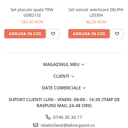
Bord | Plastice Interioare
Parfumuri | Odorizante
Set placute spate TRW
Set senzor avertizare DELPHI
GDB2132
LZ0304
CEARA | SEALANT | TRATAMENTE
184,00 RON
48,00 RON
HIDROFOBE
PROTECTIE | COATING CERAMIC
ADAUGA IN COS
ADAUGA IN COS
POLISH | SLEFUIRE | BURETI
LAVETE | PROSOAPE
ACCESORII | ECHIPAMENTE |
APARATURA
MAGAZINUL MEU
CLIENTI
DATE COMERCIALE
SUPORT CLIENTI
LUNI - VINERI: 08:00 - 16:30 (TIMP DE
RASPUNS MAIL 24-48 ORE)
0746.30.30.17
relatiiclienti@tehnicpoint.ro