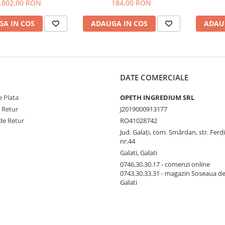
 Cauciuc 10 Ltr 1645
.802,00 RON
184,00 RON
8393
A IN COS
ADAUGA IN COS
ADAU
DATE COMERCIALE
 Plata
OPETH INGREDIUM SRL
e Retur
J2019000913177
de Retur
RO41028742
Jud. Galaţi, com. Smârdan, str. Ferd
nr.44
Galati, Galati
0746.30.30.17 - comenzi online
0743.30.33.31 - magazin Soseaua d
Galati