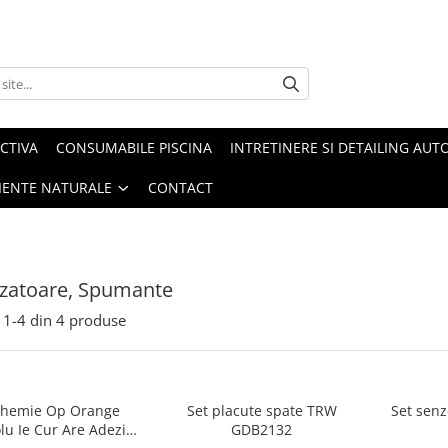
CTIVA
CONSUMABILE PISCINA
INTRETINERE SI DETAILING AUT
IENTE NATURALE
CONTACT
izatoare, Spumante
1-
4
din
4
produse
Chemie Op Orange
Set placute spate TRW
Set senz
lu Ie Cur Are Adeziv
GDB2132