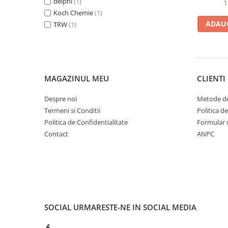
R Ini I
delphi
(1)
1
Bord | Plastice Interioare
Koch Chemie
(1)
Parfumuri | Odorizante
ADAUG
TRW
(1)
CEARA | SEALANT | TRATAMENTE
HIDROFOBE
PROTECTIE | COATING CERAMIC
POLISH | SLEFUIRE | BURETI
MAGAZINUL MEU
CLIENTI
LAVETE | PROSOAPE
Despre noi
Metode de
ACCESORII | ECHIPAMENTE |
Termeni si Conditii
Politica d
APARATURA
Politica de Confidentialitate
Formular 
Contact
ANPC
SOCIAL
URMARESTE-NE IN SOCIAL MEDIA