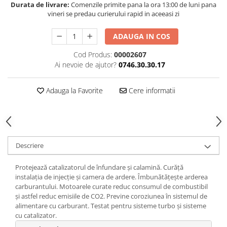
Durata de livrare:
Comenzile primite pana la ora 13:00 de luni pana
vineri se predau curierului rapid in aceeasi zi
ADAUGA IN COS
Cod Produs:
00002607
Ai nevoie de ajutor?
0746.30.30.17
Adauga la Favorite
Cere informatii
Descriere
Protejează catalizatorul de înfundare şi calamină. Curăţă
instalaţia de injecţie şi camera de ardere. Îmbunătăţeşte arderea
carburantului. Motoarele curate reduc consumul de combustibil
şi astfel reduc emisiile de CO2. Previne coroziunea în sistemul de
alimentare cu carburant. Testat pentru sisteme turbo şi sisteme
cu catalizator.