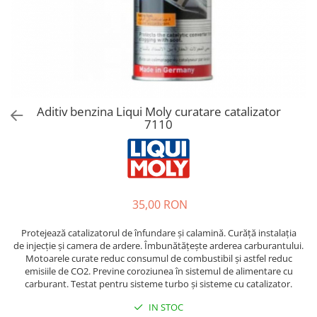
Bord | Plastice Interioare
Parfumuri | Odorizante
CEARA | SEALANT | TRATAMENTE
HIDROFOBE
PROTECTIE | COATING CERAMIC
POLISH | SLEFUIRE | BURETI
Aditiv benzina Liqui Moly curatare catalizator
LAVETE | PROSOAPE
7110
ACCESORII | ECHIPAMENTE |
APARATURA
35,00 RON
Protejează catalizatorul de înfundare şi calamină. Curăţă instalaţia
de injecţie şi camera de ardere. Îmbunătăţeşte arderea carburantului.
Motoarele curate reduc consumul de combustibil şi astfel reduc
emisiile de CO2. Previne coroziunea în sistemul de alimentare cu
carburant. Testat pentru sisteme turbo şi sisteme cu catalizator.
IN STOC