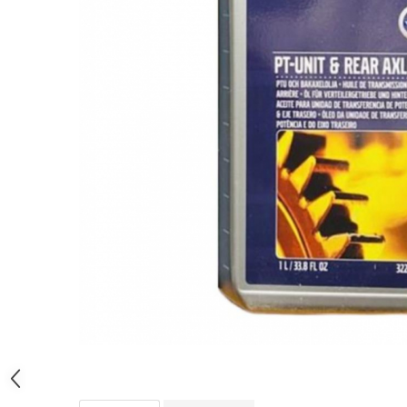
Bord | Plastice Interioare
Parfumuri | Odorizante
CEARA | SEALANT | TRATAMENTE
HIDROFOBE
PROTECTIE | COATING CERAMIC
POLISH | SLEFUIRE | BURETI
LAVETE | PROSOAPE
ACCESORII | ECHIPAMENTE |
APARATURA