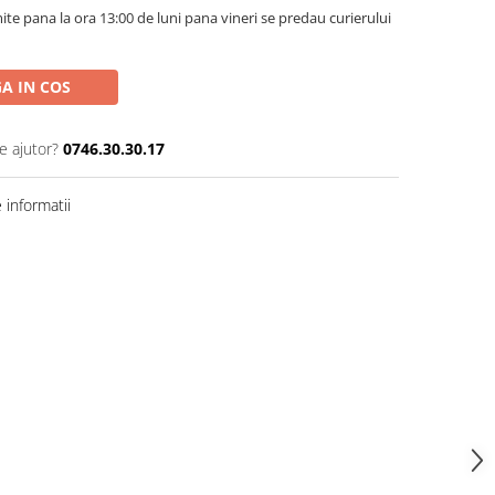
te pana la ora 13:00 de luni pana vineri se predau curierului
A IN COS
e ajutor?
0746.30.30.17
informatii