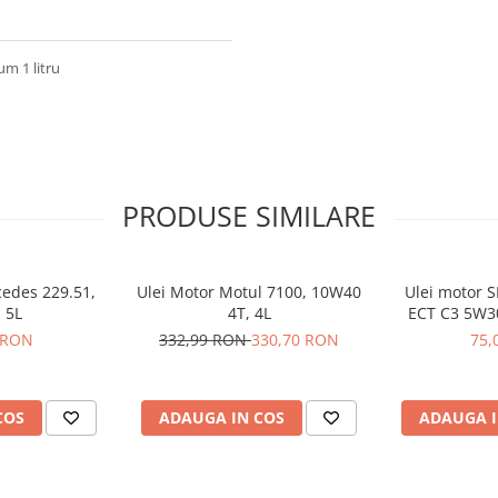
um 1 litru
PRODUSE SIMILARE
cedes 229.51,
Ulei Motor Motul 7100, 10W40
Ulei motor S
 5L
4T, 4L
ECT C3 5W3
 RON
332,99 RON
330,70 RON
75,
COS
ADAUGA IN COS
ADAUGA I