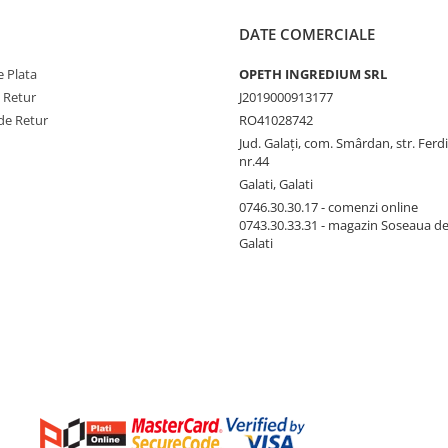
DATE COMERCIALE
 Plata
OPETH INGREDIUM SRL
e Retur
J2019000913177
de Retur
RO41028742
Jud. Galaţi, com. Smârdan, str. Ferd
nr.44
Galati, Galati
0746.30.30.17 - comenzi online
0743.30.33.31 - magazin Soseaua d
Galati