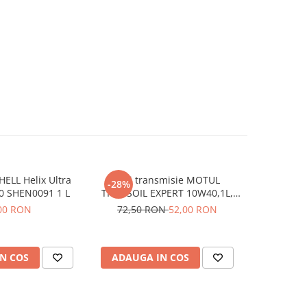
HELL Helix Ultra
Ulei transmisie MOTUL
Ulei mo
-28%
0 SHEN0091 1 L
TRANSOIL EXPERT 10W40,1L,
Cle
semi sintetic
00 RON
72,50 RON
52,00 RON
N COS
ADAUGA IN COS
ADAUG