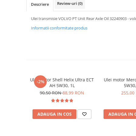
Review-uri
(0)
Descriere
Ulei transmisie VOLVO PT Unit Rear Axle Oil 32240903 - vol
Informatii conformitate produs
Ulei motor Shell Helix Ultra ECT
Ulei motor Mer
-2%
AH 5W30, 1L
5W30,
90,50 RON
88,99 RON
255,00
ADAUGA IN COS
ADAUGA IN 