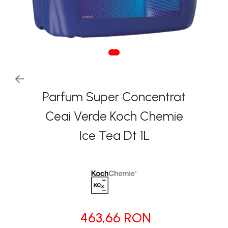
Tapiterii | Textile | Piele
Bord | Plastice Interioare
Parfumuri | Odorizante
CEARA | SEALANT |
TRATAMENTE HIDROFOBE
PROTECTIE | COATING CERAMIC
Parfum Super Concentrat
POLISH | SLEFUIRE | BURETI
Ceai Verde Koch Chemie
LAVETE | PROSOAPE
Ice Tea Dt 1L
ACCESORII | ECHIPAMENTE |
APARATURA
463,66 RON