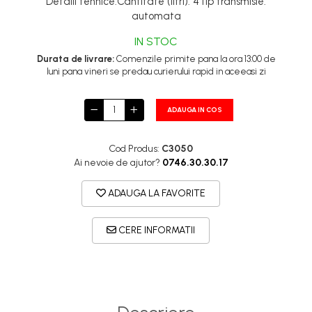
Detalii tehnice:Cantitate (litri): 4Tip transmisie:
automata
IN STOC
Durata de livrare:
Comenzile primite pana la ora 13:00 de
luni pana vineri se predau curierului rapid in aceeasi zi
ADAUGA IN COS
Cod Produs:
C3050
Ai nevoie de ajutor?
0746.30.30.17
ADAUGA LA FAVORITE
CERE INFORMATII