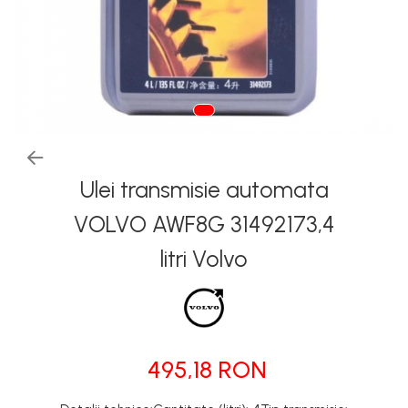
Tapiterii | Textile | Piele
Bord | Plastice Interioare
Parfumuri | Odorizante
CEARA | SEALANT |
TRATAMENTE HIDROFOBE
PROTECTIE | COATING CERAMIC
Ulei transmisie automata
POLISH | SLEFUIRE | BURETI
LAVETE | PROSOAPE
VOLVO AWF8G 31492173,4
ACCESORII | ECHIPAMENTE |
litri Volvo
APARATURA
495,18 RON