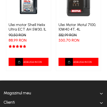
Ulei motor Shell Helix
Ulei Motor Motul 7100,
Ultra ECT AH 5W30, 1L
10W40 4T, 4L
90,50 RON
332,99 RON
88,99 RON
330,70 RON
ADAUGA IN COS
ADAUGA IN COS
Magazinul meu
Clienti