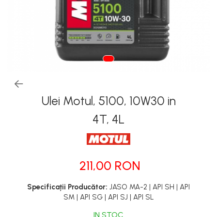
Tapiterii | Textile | Piele
Bord | Plastice Interioare
Parfumuri | Odorizante
CEARA | SEALANT |
TRATAMENTE HIDROFOBE
PROTECTIE | COATING CERAMIC
Ulei Motul, 5100, 10W30 in
POLISH | SLEFUIRE | BURETI
LAVETE | PROSOAPE
4T, 4L
ACCESORII | ECHIPAMENTE |
APARATURA
211,00 RON
Specificații Producător:
JASO MA-2 | API SH | API
SM | API SG | API SJ | API SL
IN STOC