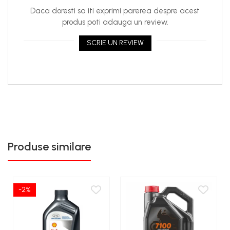
JASO MA2 oferă cele mai eficiente niveluri de frecare
Daca doresti sa iti exprimi parerea despre acest
pentru a garanta cuplarea ambreiajului în cele trei
produs poti adauga un review.
moduri de călătorie: Pornire, Accelerare și Viteză
constantă.
SCRIE UN REVIEW
Biciclete Street & Road, trasee, biciclete off road,
enduro, trial ... echipate cu motoare în 4 timpi, cutie de
viteze integrată sau nu, ambreiaj umed sau uscat,
motoare concepute să funcționeze un lubrifiant cu
vâscozitate scăzută, motoare care întâlnesc Euro 2, 3, 4
sau 5 reglementări ale emisiilor, echipate cu gaze de
eșapament după sisteme de tratament: convertoare
Produse similare
catalitice, injecție de aer în conducta de evacuare ...
Recomandat pentru motoarele specifice HONDA,
YAMAHA care necesită ulei SAE 10W-30 pentru
vâscozitate.
-2%
Alte utilizări: biciclete stradale fără convertoare
catalitice, scutere, ATV-uri, UTV