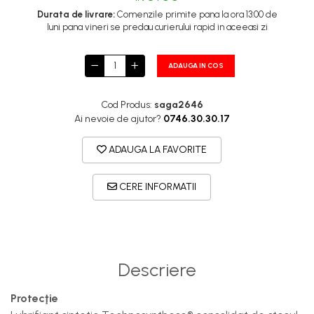
Durata de livrare:
Comenzile primite pana la ora 13:00 de
luni pana vineri se predau curierului rapid in aceeasi zi
ADAUGA IN COS
Cod Produs:
saga2646
Ai nevoie de ajutor?
0746.30.30.17
ADAUGA LA FAVORITE
CERE INFORMATII
Descriere
Protecţie