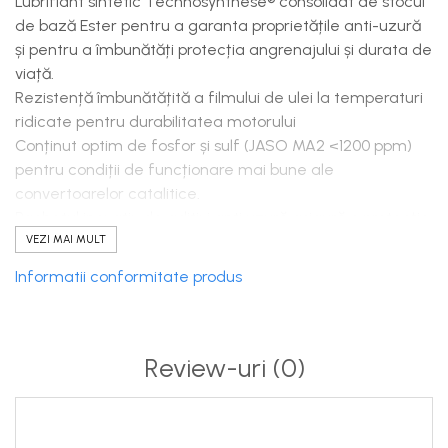
Lubrifiant sintetic Technosynthese® consolidat de stocul
de bază Ester pentru a garanta proprietățile anti-uzură
și pentru a îmbunătăți protecția angrenajului și durata de
viață.
Rezistență îmbunătățită a filmului de ulei la temperaturi
ridicate pentru durabilitatea motorului
Conținut optim de fosfor și sulf (JASO MA2 <1200 ppm)
pentru condiții de funcționare mai bune ale
convertoarelor catalitice.
Pachetul inovativ de aditivi anti uzură asigură o protecție
excelentă a cutiei de viteze. Rezultatele testului FZG
VEZI MAI MULT
Gear: Pass FLS 14. Testul FZG (Forschungsstelle für
Informatii conformitate produs
Zahnrader und Getriebebau), evaluează proprietățile de
lubrifiere a fluidului și de protecție la uzură la interfața
unui set de angrenaje încărcate.
Review-uri
(0)
Confort
JASO și-a creat propriul standard de motociclete în 4
timpi - JASO T903 - care are trei clase MA, MA1 și MA2.