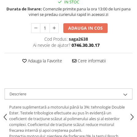
IN STOC
Durata de livrare:
Comenzile primite pana la ora 13:00 de luni pana
vineri se predau curierului rapid in aceeasi zi
ADAUGA IN COS
Cod Produs:
saga2638
Ai nevoie de ajutor?
0746.30.30.17
Adauga la Favorite
Cere informatii
Descriere
Putere suplimentară a motorului până la 3%: tehnologie Double
Ester. Testele tribologice efectuate au pus în evidență un
coeficient de tracțiune scăzut al polimerului ales și al esterilor
complexi. Coeficientul de tracțiune scăzut reduce motorul
frecarea internă și apoi creșterea puterii.
Protecția motorului: pierdere de forfecare 0% la testul Bosch