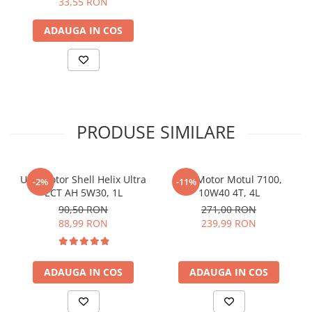
33,55 RON
ADAUGA IN COS
PRODUSE SIMILARE
Ulei motor Shell Helix Ultra
Ulei Motor Motul 7100,
-2%
-11%
ECT AH 5W30, 1L
10W40 4T, 4L
90,50 RON
271,00 RON
88,99 RON
239,99 RON
ADAUGA IN COS
ADAUGA IN COS