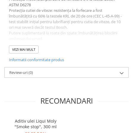
ASTM D6278
Protecția cutiei de viteze: rezistența la forfecare a fost
îmbunătățită cu 66% la testele KRL de 20 de ore (CEC L-45-A-99) -
test stabilit inițial pentru lubrifianți pentru cutia de viteze, de 10
ori mai severă decât testul Bosch.
Putere suplimentară la roata din spate: îmbunătățirea blocării
ambreiajului umed.
Creștere mai bună a vitezei, răspuns mai bun al motorului, putere
maximă a motorului.
VEZI MAI MULT
Informatii conformitate produs
Review-uri
(0)
RECOMANDARI
Aditiv ulei Liqui Moly
"Smoke stop", 300 ml