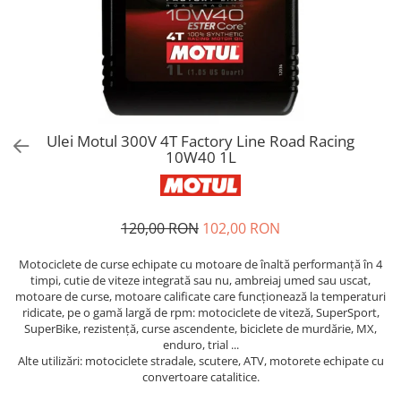
Bord | Plastice Interioare
Parfumuri | Odorizante
CEARA | SEALANT | TRATAMENTE
HIDROFOBE
PROTECTIE | COATING CERAMIC
POLISH | SLEFUIRE | BURETI
Ulei Motul 300V 4T Factory Line Road Racing
LAVETE | PROSOAPE
10W40 1L
ACCESORII | ECHIPAMENTE |
APARATURA
120,00 RON
102,00 RON
Motociclete de curse echipate cu motoare de înaltă performanță în 4
timpi, cutie de viteze integrată sau nu, ambreiaj umed sau uscat,
motoare de curse, motoare calificate care funcționează la temperaturi
ridicate, pe o gamă largă de rpm: motociclete de viteză, SuperSport,
SuperBike, rezistență, curse ascendente, biciclete de murdărie, MX,
enduro, trial ...
Alte utilizări: motociclete stradale, scutere, ATV, motorete echipate cu
convertoare catalitice.