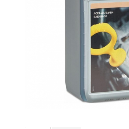
Bord | Plastice Interioare
Parfumuri | Odorizante
CEARA | SEALANT | TRATAMENTE
HIDROFOBE
PROTECTIE | COATING CERAMIC
POLISH | SLEFUIRE | BURETI
LAVETE | PROSOAPE
ACCESORII | ECHIPAMENTE |
APARATURA