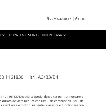
0746.30.30.17
0,00
O
CURATENIE SI INTRETINERE CASA
 1161830 1 litri, A3/B3/B4
4 1L 1161830 Descriere: Special dezvoltat pentru motoarele
aga durată de viață Reduce consumul de combustibil Uleiul de
i esențiale ale motorului pentru a asigura o funcționare lină