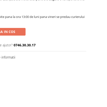
te pana la ora 13:00 de luni pana vineri se predau curierului
A IN COS
e ajutor?
0746.30.30.17
informatii