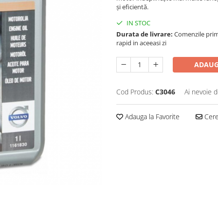
și eficientă.
IN STOC
Durata de livrare:
Comenzile primi
rapid in aceeasi zi
ADAUG
Cod Produs:
C3046
Ai nevoie d
Adauga la Favorite
Cere 