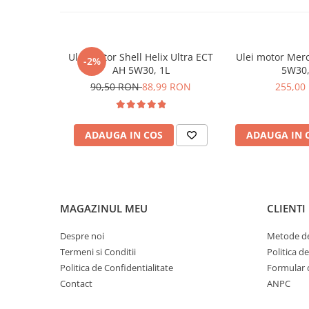
Ulei motor Shell Helix Ultra ECT
Ulei motor Mer
-2%
AH 5W30, 1L
5W30,
90,50 RON
88,99 RON
255,00
ADAUGA IN COS
ADAUGA IN 
MAGAZINUL MEU
CLIENTI
Despre noi
Metode de
Termeni si Conditii
Politica d
Politica de Confidentialitate
Formular 
Contact
ANPC