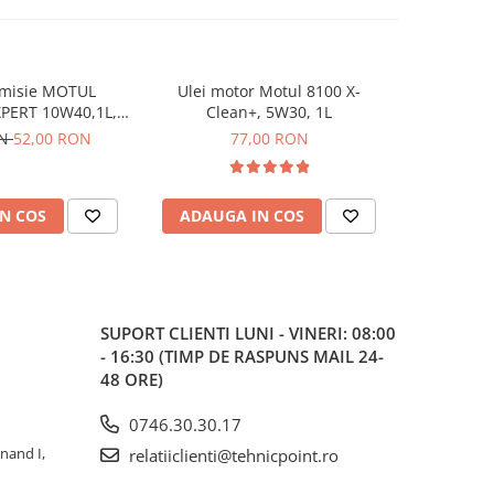
smisie MOTUL
Ulei motor Motul 8100 X-
Ulei motor 
-4%
PERT 10W40,1L,
Clean+, 5W30, 1L
0W30 1L 
 sintetic
ON
52,00 RON
77,00 RON
73,99
N COS
ADAUGA IN COS
ADAUG
SUPORT CLIENTI
LUNI - VINERI: 08:00
- 16:30 (TIMP DE RASPUNS MAIL 24-
48 ORE)
0746.30.30.17
inand I,
relatiiclienti@tehnicpoint.ro