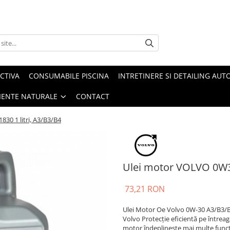
CTIVA
CONSUMABILE PISCINA
INTRETINERE SI DETAILING AUT
IENTE NATURALE
CONTACT
30 1 litri, A3/B3/B4
Ulei motor VOLVO 0W30
73,21 RON
Ulei Motor Oe Volvo 0W-30 A3/B3/B
Volvo Protecție eficientă pe între
motor îndeplinește mai multe funcți