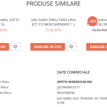
PRODUSE SIMILARE
cedes 229.51,
Ulei motor SHELL Helix Ultra
Ulei tran
-28%
 5L
ECT C3 5W30 SHEN0091 1 L
TRANSOIL EX
semi
 RON
75,00 RON
72,50 R
COS
ADAUGA IN COS
ADAUGA I
DATE COMERCIALE
 Plata
OPETH INGREDIUM SRL
e Retur
J2019000913177
de Retur
RO41028742
Jud. Galaţi, com. Smârdan, str. Ferd
nr.44