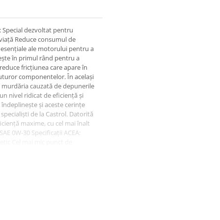
 Special dezvoltat pentru
e viață Reduce consumul de
 esențiale ale motorului pentru a
vește în primul rând pentru a
reduce fricțiunea care apare în
 tuturor componentelor. În același
i murdăria cauzată de depunerile
nivel ridicat de eficiență și
îndeplinește și aceste cerințe
specialiști de la Castrol. Datorită
iciență maxime, cu cel mai înalt
 SAE 0W-30 Specificații ACEA:
tetic Cel mai mic punct de
 la 100 ° C: 12,1 mm² / s Punct de
l este nou Original Volvo Cod: