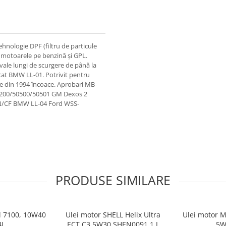
hnologie DPF (filtru de particule
ru motoarele pe benzină și GPL.
vale lungi de scurgere de până la
icat BMW LL-01. Potrivit pentru
e din 1994 încoace. Aprobari MB-
0200/50500/50501 GM Dexos 2
SN/CF BMW LL-04 Ford WSS-
PRODUSE SIMILARE
l 7100, 10W40
Ulei motor SHELL Helix Ultra
Ulei motor M
4L
ECT C3 5W30 SHEN0091 1 L
5W