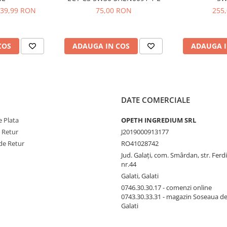
39,99 RON
75,00 RON
255
COS
ADAUGA IN COS
ADAUGA I
DATE COMERCIALE
 Plata
OPETH INGREDIUM SRL
e Retur
J2019000913177
de Retur
RO41028742
Jud. Galaţi, com. Smârdan, str. Ferd
nr.44
Galati, Galati
0746.30.30.17 - comenzi online
0743.30.33.31 - magazin Soseaua d
Galati