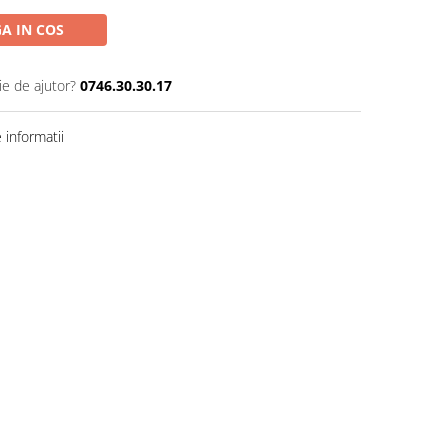
A IN COS
ie de ajutor?
0746.30.30.17
informatii