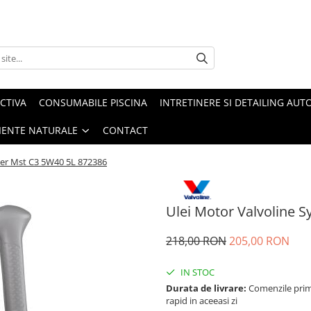
CTIVA
CONSUMABILE PISCINA
INTRETINERE SI DETAILING AUT
IENTE NATURALE
CONTACT
wer Mst C3 5W40 5L 872386
Ulei Motor Valvoline 
218,00 RON
205,00 RON
IN STOC
Durata de livrare:
Comenzile primi
rapid in aceeasi zi