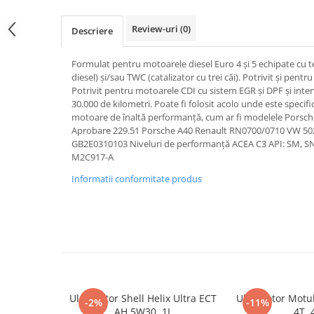
Review-uri
(0)
Descriere
Formulat pentru motoarele diesel Euro 4 și 5 echipate cu te
diesel) și/sau TWC (catalizator cu trei căi). Potrivit și pent
Potrivit pentru motoarele CDI cu sistem EGR și DPF și inter
30.000 de kilometri. Poate fi folosit acolo unde este specif
motoare de înaltă performanță, cum ar fi modelele Porsch
Aprobare 229.51 Porsche A40 Renault RN0700/0710 VW 5
GB2E0310103 Niveluri de performanță ACEA C3 API: SM, 
M2C917-A
Informatii conformitate produs
Ulei motor Shell Helix Ultra ECT
Ulei Motor Motu
-2%
-11%
AH 5W30, 1L
4T, 