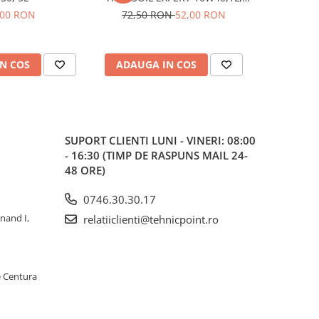
semi sintetic
,00 RON
72,50 RON
52,00 RON
N COS
ADAUGA IN COS
ADAUG
SUPORT CLIENTI
LUNI - VINERI: 08:00
- 16:30 (TIMP DE RASPUNS MAIL 24-
48 ORE)
0746.30.30.17
inand I,
relatiiclienti@tehnicpoint.ro
e Centura