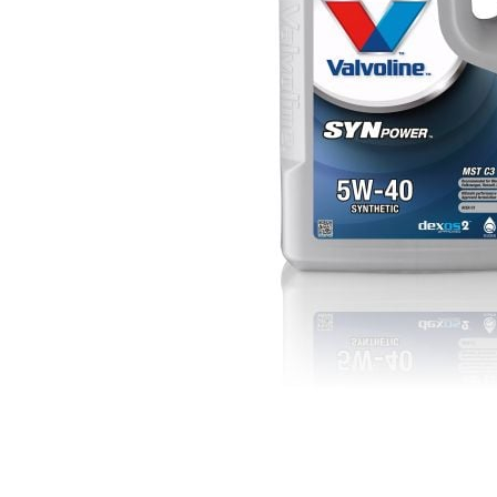
Bord | Plastice Interioare
Parfumuri | Odorizante
CEARA | SEALANT | TRATAMENTE
HIDROFOBE
PROTECTIE | COATING CERAMIC
POLISH | SLEFUIRE | BURETI
LAVETE | PROSOAPE
ACCESORII | ECHIPAMENTE |
APARATURA