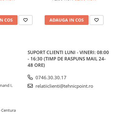
N COS
ADAUGA IN COS
ADAUG
SUPORT CLIENTI
LUNI - VINERI: 08:00
- 16:30 (TIMP DE RASPUNS MAIL 24-
48 ORE)
0746.30.30.17
inand I,
relatiiclienti@tehnicpoint.ro
e Centura