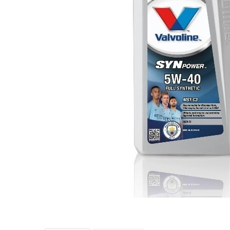
Bord | Plastice Interioare
Parfumuri | Odorizante
CEARA | SEALANT | TRATAMENTE
HIDROFOBE
PROTECTIE | COATING CERAMIC
POLISH | SLEFUIRE | BURETI
LAVETE | PROSOAPE
ACCESORII | ECHIPAMENTE |
APARATURA