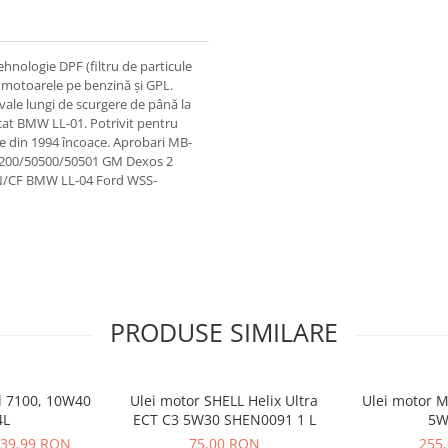
hnologie DPF (filtru de particule
ru motoarele pe benzină și GPL.
vale lungi de scurgere de până la
icat BMW LL-01. Potrivit pentru
e din 1994 încoace. Aprobari MB-
0200/50500/50501 GM Dexos 2
SN/CF BMW LL-04 Ford WSS-
PRODUSE SIMILARE
l 7100, 10W40
Ulei motor SHELL Helix Ultra
Ulei motor M
4L
ECT C3 5W30 SHEN0091 1 L
5W
39,99 RON
75,00 RON
255