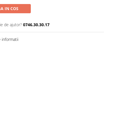
A IN COS
ie de ajutor?
0746.30.30.17
informatii