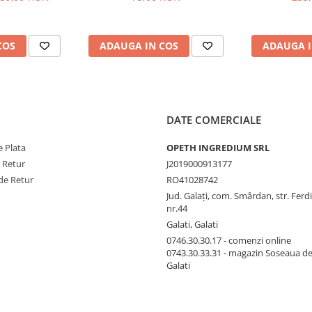
COS
ADAUGA IN COS
ADAUGA I
DATE COMERCIALE
 Plata
OPETH INGREDIUM SRL
e Retur
J2019000913177
de Retur
RO41028742
Jud. Galaţi, com. Smârdan, str. Ferd
nr.44
Galati, Galati
0746.30.30.17 - comenzi online
0743.30.33.31 - magazin Soseaua d
Galati