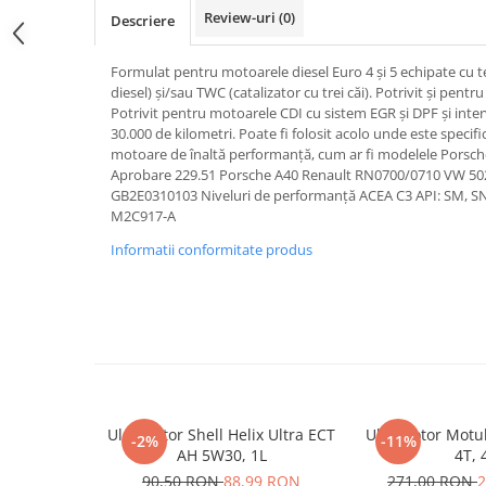
Review-uri
(0)
Descriere
Formulat pentru motoarele diesel Euro 4 și 5 echipate cu te
diesel) și/sau TWC (catalizator cu trei căi). Potrivit și pent
Potrivit pentru motoarele CDI cu sistem EGR și DPF și inter
30.000 de kilometri. Poate fi folosit acolo unde este specif
motoare de înaltă performanță, cum ar fi modelele Porsch
Aprobare 229.51 Porsche A40 Renault RN0700/0710 VW 5
GB2E0310103 Niveluri de performanță ACEA C3 API: SM, 
M2C917-A
Informatii conformitate produs
Ulei motor Shell Helix Ultra ECT
Ulei Motor Motu
-2%
-11%
AH 5W30, 1L
4T, 
90,50 RON
88,99 RON
271,00 RON
2