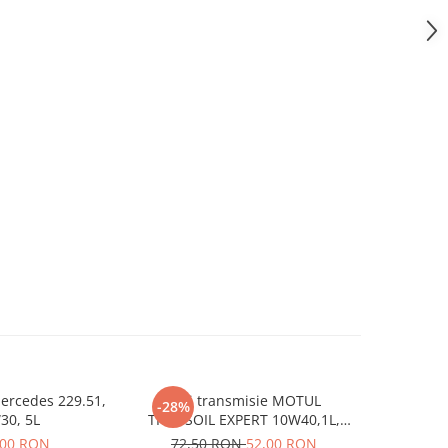
ercedes 229.51,
Ulei transmisie MOTUL
Ulei mo
-28%
30, 5L
TRANSOIL EXPERT 10W40,1L,
Cle
semi sintetic
,00 RON
72,50 RON
52,00 RON