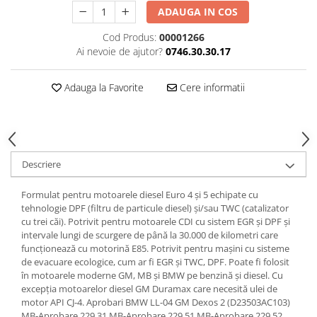
ADAUGA IN COS
Cod Produs:
00001266
Ai nevoie de ajutor?
0746.30.30.17
Adauga la Favorite
Cere informatii
Descriere
Formulat pentru motoarele diesel Euro 4 și 5 echipate cu
tehnologie DPF (filtru de particule diesel) și/sau TWC (catalizator
cu trei căi). Potrivit pentru motoarele CDI cu sistem EGR și DPF și
intervale lungi de scurgere de până la 30.000 de kilometri care
funcționează cu motorină E85. Potrivit pentru mașini cu sisteme
de evacuare ecologice, cum ar fi EGR și TWC, DPF. Poate fi folosit
în motoarele moderne GM, MB și BMW pe benzină și diesel. Cu
excepția motoarelor diesel GM Duramax care necesită ulei de
motor API CJ-4. Aprobari BMW LL-04 GM Dexos 2 (D23503AC103)
MB-Aprobare 229.31 MB-Aprobare 229.51 MB-Aprobare 229.52