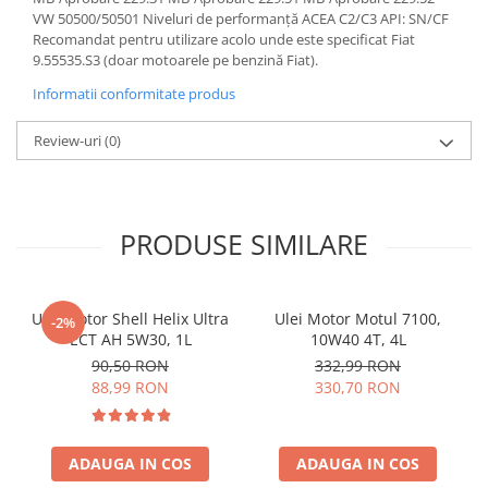
VW 50500/50501 Niveluri de performanță ACEA C2/C3 API: SN/CF
Recomandat pentru utilizare acolo unde este specificat Fiat
9.55535.S3 (doar motoarele pe benzină Fiat).
Informatii conformitate produs
Review-uri
(0)
PRODUSE SIMILARE
Ulei motor Shell Helix Ultra
Ulei Motor Motul 7100,
-2%
ECT AH 5W30, 1L
10W40 4T, 4L
90,50 RON
332,99 RON
88,99 RON
330,70 RON
ADAUGA IN COS
ADAUGA IN COS