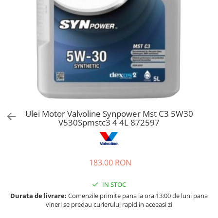
Bord | Plastice Interioare
Parfumuri | Odorizante
CEARA | SEALANT | TRATAMENTE
HIDROFOBE
PROTECTIE | COATING CERAMIC
POLISH | SLEFUIRE | BURETI
LAVETE | PROSOAPE
ACCESORII | ECHIPAMENTE |
APARATURA
Ulei Motor Valvoline Synpower Mst C3 5W30
V530Spmstc3 4 4L 872597
183,00 RON
IN STOC
Durata de livrare:
Comenzile primite pana la ora 13:00 de luni pana
vineri se predau curierului rapid in aceeasi zi