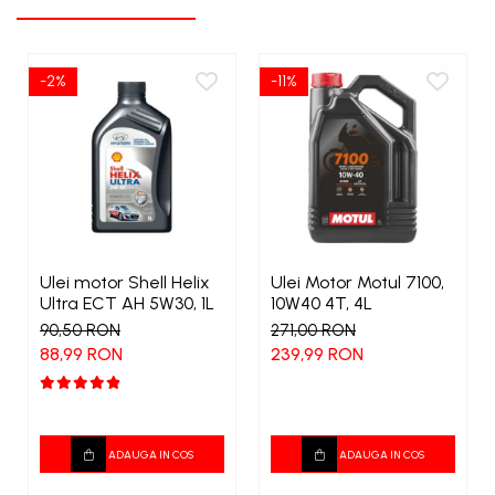
-2%
-11%
Ulei motor Shell Helix
Ulei Motor Motul 7100,
Ultra ECT AH 5W30, 1L
10W40 4T, 4L
90,50 RON
271,00 RON
88,99 RON
239,99 RON
ADAUGA IN COS
ADAUGA IN COS