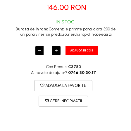
146,00 RON
IN STOC
Durata de livrare:
Comenzile primite pana la ora 13:00 de
luni pana vineri se predau curierului rapid in aceeasi zi
ADAUGA IN COS
Cod Produs:
C3780
Ai nevoie de ajutor?
0746.30.30.17
ADAUGA LA FAVORITE
CERE INFORMATII