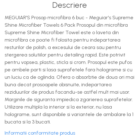
Descriere
MEGUIAR'S Prosop microfibra 6 buc - Meguiar's Supreme
Shine Microfiber Towels 6 Pack Prosopul din microfibra
Supreme Shine Microfiber Towel este o laveta din
microfibra ce poate fi folosita pentru indepartarea
resturilor de polish, a excesului de ceara sau pentru
stergerea solutiilor pentru detailing rapid. Este potrivit
pentru vopsea, plastic, sticla si crom. Prosopul este pufos
pe ambele parti si lasa suprafetele fara holograme si cu
un luciu ca de oglinda. Ofera o absorbtie de doua ori mai
buna decat prosoapele obisnuite, indepartarea
reziduurilor de produs facandu-se astfel mult mai usor.
Marginile de siguranta impiedica zgarierea suprafetelor.
Utilizare multipla la interior si la exterior, nu lasa
holograme, sunt disponibile si variantele de ambalare la 1
bucata si la 3 bucati.
Informatii conformitate produs