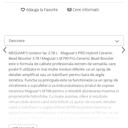
Adauga la Favorite
Cere informatii
Descriere
MEGUIAR'S Izolator lac 3.78 L - Meguiar's PRO Hybrid Ceramic
Bead Booster 3.78 l Meguiar's M799 Pro Ceramic Bead Booster
este o formula de calitate profesionala extrem de versatila, care
poate fi utilizata in mai multe moduri diferite: ca un spray de
detalier amplificat sau un lubrifiant pentru bara de argila
sintetica. Functia sa principala este sa functioneze ca un spray de
intretinere a suprafetei si sa imbunatateasca stratul de vopsea
ceramica Meguiar's M788 pentru a restabili alunecarea maxima si
proprietatile hidrofobe. Cu toate acestea, ofera si rezultate
remarcabile atunci cand este folosit ca ajutor de uscare, detalier
rapid si lubrifiant cu argila.Utilizati M799 la putere maxima ca
sigilant pentru a proteja sau a intretine produsul M788 sau un alt
strat ceramic. Diluati 1 parte apa in 3 parti M799 pentru a fi folosit
ca lubrifiant de argila sau auxiliar de uscare, sau diluati 1 parte