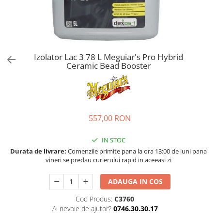
Bord | Plastice Interioare
Parfumuri | Odorizante
CEARA | SEALANT | TRATAMENTE
HIDROFOBE
PROTECTIE | COATING CERAMIC
Izolator Lac 3 78 L Meguiar's Pro Hybrid
Ceramic Bead Booster
POLISH | SLEFUIRE | BURETI
LAVETE | PROSOAPE
ACCESORII | ECHIPAMENTE |
APARATURA
557,00 RON
IN STOC
Durata de livrare:
Comenzile primite pana la ora 13:00 de luni pana
vineri se predau curierului rapid in aceeasi zi
ADAUGA IN COS
Cod Produs:
C3760
Ai nevoie de ajutor?
0746.30.30.17