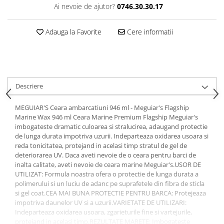
Ai nevoie de ajutor?
0746.30.30.17
Adauga la Favorite
Cere informatii
Descriere
MEGUIAR'S Ceara ambarcatiuni 946 ml - Meguiar's Flagship
Marine Wax 946 ml Ceara Marine Premium Flagship Meguiar's
imbogateste dramatic culoarea si stralucirea, adaugand protectie
de lunga durata impotriva uzurii. Indeparteaza oxidarea usoara si
reda tonicitatea, protejand in acelasi timp stratul de gel de
deteriorarea UV. Daca aveti nevoie de o ceara pentru barci de
inalta calitate, aveti nevoie de ceara marine Meguiar's.USOR DE
UTILIZAT: Formula noastra ofera o protectie de lunga durata a
polimerului si un luciu de adanc pe suprafetele din fibra de sticla
si gel coat.CEA MAI BUNA PROTECTIE PENTRU BARCA: Protejeaza
impotriva daunelor UV si a uzurii.VARIETATE DE UTILIZARI:
Indeparteaza oxidarea usoara, zgarieturile fine si vartejurile,
protejand in acelasi timp.REZULTATE MARETE: Imbogateste