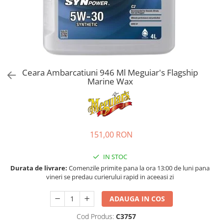
Bord | Plastice Interioare
Parfumuri | Odorizante
CEARA | SEALANT | TRATAMENTE
HIDROFOBE
PROTECTIE | COATING CERAMIC
POLISH | SLEFUIRE | BURETI
Ceara Ambarcatiuni 946 Ml Meguiar's Flagship
Marine Wax
LAVETE | PROSOAPE
ACCESORII | ECHIPAMENTE |
APARATURA
151,00 RON
IN STOC
Durata de livrare:
Comenzile primite pana la ora 13:00 de luni pana
vineri se predau curierului rapid in aceeasi zi
ADAUGA IN COS
Cod Produs:
C3757