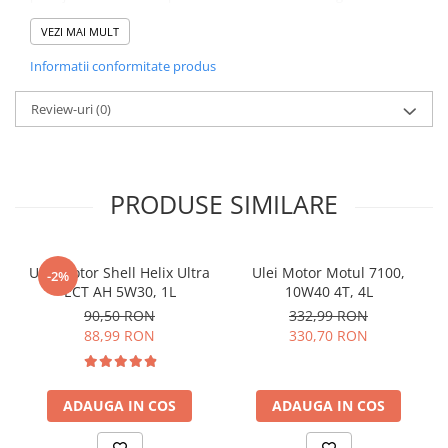
dramatic culoarea si stralucirea, scotand in evidenta intreaga
bogatie a suprafetei.UTILIZARE: Formulat pentru a fi eficient in
VEZI MAI MULT
lustruirea manuala sau cu dubla actiune cu viteza variabila.
Informatii conformitate produs
Review-uri
(0)
PRODUSE SIMILARE
Ulei motor Shell Helix Ultra
Ulei Motor Motul 7100,
-2%
ECT AH 5W30, 1L
10W40 4T, 4L
90,50 RON
332,99 RON
88,99 RON
330,70 RON
ADAUGA IN COS
ADAUGA IN COS