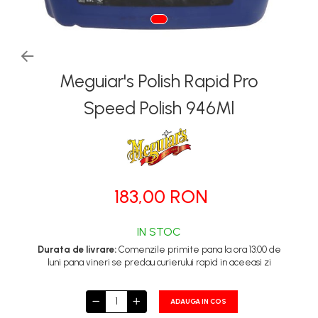
Tapiterii | Textile | Piele
Bord | Plastice Interioare
Parfumuri | Odorizante
Meguiar's Polish Rapid Pro
CEARA | SEALANT |
TRATAMENTE HIDROFOBE
Speed Polish 946Ml
PROTECTIE | COATING CERAMIC
POLISH | SLEFUIRE | BURETI
LAVETE | PROSOAPE
ACCESORII | ECHIPAMENTE |
183,00 RON
APARATURA
IN STOC
Durata de livrare:
Comenzile primite pana la ora 13:00 de
luni pana vineri se predau curierului rapid in aceeasi zi
ADAUGA IN COS