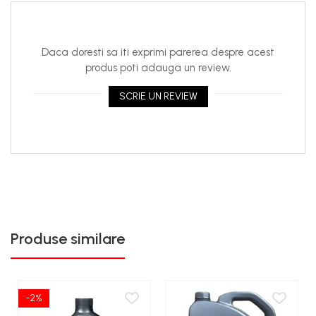
mirosurile neplacute si lasa un miros proaspat de masina
noua care dureaza.USOR DE UTILIZAT: Pulverizeaza
simplu pe covorul afectat si lasa produsul sa se
Daca doresti sa iti exprimi parerea despre acest
usuce.SPRAY PENTRU IMPROSPATAREA AERULUI DIN
produs poti adauga un review.
MASINA: Perfect pentru combaterea mirosurilor din
interiorul masinilor, camioanelor, SUV-urilor, rulotelor si
SCRIE UN REVIEW
barcilor.MIROS DE MASINA NOUA: Obtine un miros de
masina noua care iti va aduce aminte de senzatia de a
conduce o masina noua.
Produse similare
-2%