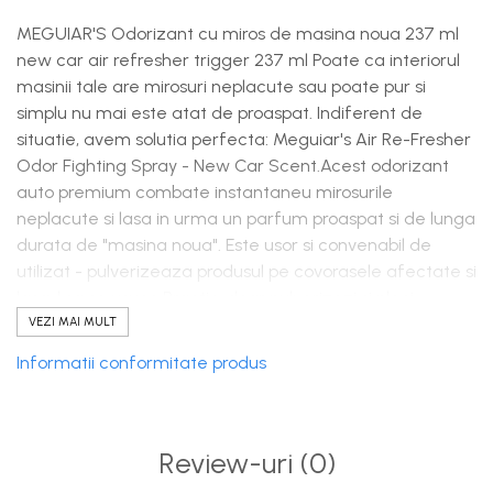
MEGUIAR'S Odorizant cu miros de masina noua 237 ml
new car air refresher trigger 237 ml Poate ca interiorul
masinii tale are mirosuri neplacute sau poate pur si
simplu nu mai este atat de proaspat. Indiferent de
situatie, avem solutia perfecta: Meguiar's Air Re-Fresher
Odor Fighting Spray - New Car Scent.Acest odorizant
auto premium combate instantaneu mirosurile
neplacute si lasa in urma un parfum proaspat si de lunga
durata de "masina noua". Este usor si convenabil de
utilizat - pulverizeaza produsul pe covorasele afectate si
lasa-l sa se usuce.Practic, doar pulverizezi si pleci.
Tehnologia avansata de neutralizare a mirosurilor
VEZI MAI MULT
actioneaza eficient, lasand interiorul masinii cu un miros
Informatii conformitate produs
placut, ca nou. Produsul este disponibil si in varianta cu
aroma Black Chrome, la fel de
revigoranta.IMPROSPATEAZA-TI MASINA: Lupta impotriva
mirosurilor neplacute si elimina-le cu un miros placut de
Review-uri
(0)
masina noua.AER PROASPAT DE MASINA NOUA: Combate