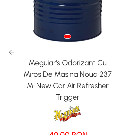
Tapiterii | Textile | Piele
Bord | Plastice Interioare
Parfumuri | Odorizante
CEARA | SEALANT |
TRATAMENTE HIDROFOBE
PROTECTIE | COATING CERAMIC
Meguiar's Odorizant Cu
POLISH | SLEFUIRE | BURETI
LAVETE | PROSOAPE
Miros De Masina Noua 237
ACCESORII | ECHIPAMENTE |
Ml New Car Air Refresher
APARATURA
Trigger
49,00 RON