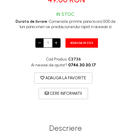
IN STOC
Durata de livrare:
Comenzile primite pana la ora 13:00 de
luni pana vineri se predau curierului rapid in aceeasi zi
ADAUGA IN COS
Cod Produs:
C3736
Ai nevoie de ajutor?
0746.30.30.17
ADAUGA LA FAVORITE
CERE INFORMATII
Descriere