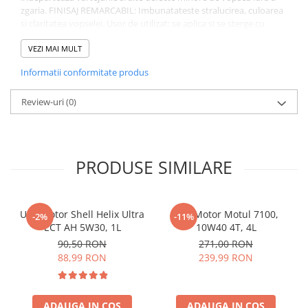
zgaria. FINISAJ REMARCABIL: Imbunatateste stralucirea, culoarea
si claritatea vopselei. Usor de utilizat: se aplica si se sterge cu
usurinta surplusul. CHIMIE AVANSATA: Contine protectie
ceramica hibrida SiO2 sofisticata.
VEZI MAI MULT
Informatii conformitate produs
Review-uri
(0)
PRODUSE SIMILARE
Ulei motor Shell Helix Ultra
Ulei Motor Motul 7100,
-2%
-11%
ECT AH 5W30, 1L
10W40 4T, 4L
90,50 RON
271,00 RON
88,99 RON
239,99 RON
ADAUGA IN COS
ADAUGA IN COS