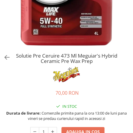
Bord | Plastice Interioare
Parfumuri | Odorizante
CEARA | SEALANT | TRATAMENTE
HIDROFOBE
PROTECTIE | COATING CERAMIC
POLISH | SLEFUIRE | BURETI
LAVETE | PROSOAPE
Solutie Pre Ceruire 473 Ml Meguiar's Hybrid
ACCESORII | ECHIPAMENTE |
Ceramic Pre Wax Prep
APARATURA
70,00 RON
IN STOC
Durata de livrare:
Comenzile primite pana la ora 13:00 de luni pana
vineri se predau curierului rapid in aceeasi zi
ADAUGA IN COS