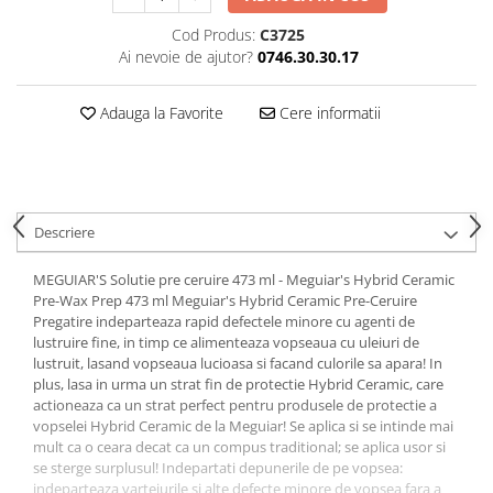
Cod Produs:
C3725
Ai nevoie de ajutor?
0746.30.30.17
Adauga la Favorite
Cere informatii
Descriere
MEGUIAR'S Solutie pre ceruire 473 ml - Meguiar's Hybrid Ceramic
Pre-Wax Prep 473 ml Meguiar's Hybrid Ceramic Pre-Ceruire
Pregatire indeparteaza rapid defectele minore cu agenti de
lustruire fine, in timp ce alimenteaza vopseaua cu uleiuri de
lustruit, lasand vopseaua lucioasa si facand culorile sa apara! In
plus, lasa in urma un strat fin de protectie Hybrid Ceramic, care
actioneaza ca un strat perfect pentru produsele de protectie a
vopselei Hybrid Ceramic de la Meguiar! Se aplica si se intinde mai
mult ca o ceara decat ca un compus traditional; se aplica usor si
se sterge surplusul! Indepartati depunerile de pe vopsea:
indeparteaza vartejurile si alte defecte minore de vopsea fara a