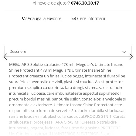
Ai nevoie de ajutor?
0746.30.30.17
Adauga la Favorite
Cere informatii
Descriere
MEGUIAR'S Solutie stralucire 473 ml - Meguiar's Ultimate Insane
Shine Protectant 473 ml Meguiar's Ultimate Insane Shine
Protectant creeaza un finisaj lucios bogat, intunecat si durabil pe
suprafetele nevopsite de vinil, plastic si cauciuc. Acest protector
premium se aplica cu usurinta, fara dungi, si creeaza o stralucire
intunecata, lucioasa, care imbunatateste aspectul suprafetelor
precum bordul masinii, panourile usilor, consolelor, anvelopele si
ornamentele exterioare. Ultimate Insane Shine Protectant este
disponibil si sub forma de servetel.Stralucire durabila si lucioasa:
ramane lucios vinilul, plasticul si cauciucul.PRODUS 3 IN 1: Curata,
straluceste si protejeaza.FARA GRASIMI: Creeaza o stralucire
intunecata, bogata, lucioasa, fara urme de grasime.PROTECTIE
UV: Contine absorbanti UV.INTERIOR SI EXTERIOR: Sigur si