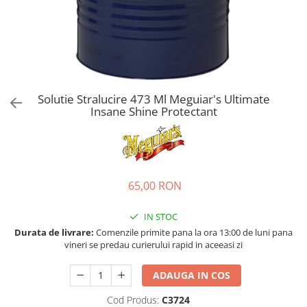
Bord | Plastice Interioare
Parfumuri | Odorizante
CEARA | SEALANT | TRATAMENTE
HIDROFOBE
PROTECTIE | COATING CERAMIC
POLISH | SLEFUIRE | BURETI
Solutie Stralucire 473 Ml Meguiar's Ultimate
Insane Shine Protectant
LAVETE | PROSOAPE
ACCESORII | ECHIPAMENTE |
APARATURA
65,00 RON
IN STOC
Durata de livrare:
Comenzile primite pana la ora 13:00 de luni pana
vineri se predau curierului rapid in aceeasi zi
ADAUGA IN COS
Cod Produs:
C3724