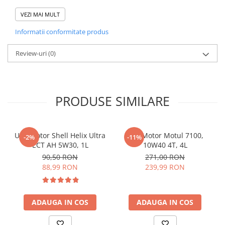
eficient pe vinil, cauciuc si plastic pentru interior si exterior.
VEZI MAI MULT
Informatii conformitate produs
Review-uri
(0)
PRODUSE SIMILARE
Ulei motor Shell Helix Ultra
Ulei Motor Motul 7100,
-2%
-11%
ECT AH 5W30, 1L
10W40 4T, 4L
90,50 RON
271,00 RON
88,99 RON
239,99 RON
ADAUGA IN COS
ADAUGA IN COS