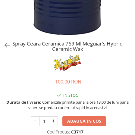
Bord | Plastice Interioare
Parfumuri | Odorizante
CEARA | SEALANT | TRATAMENTE
HIDROFOBE
PROTECTIE | COATING CERAMIC
POLISH | SLEFUIRE | BURETI
Spray Ceara Ceramica 769 Ml Meguiar's Hybrid
Ceramic Wax
LAVETE | PROSOAPE
ACCESORII | ECHIPAMENTE |
APARATURA
100,00 RON
IN STOC
Durata de livrare:
Comenzile primite pana la ora 13:00 de luni pana
vineri se predau curierului rapid in aceeasi zi
ADAUGA IN COS
Cod Produs:
C3717