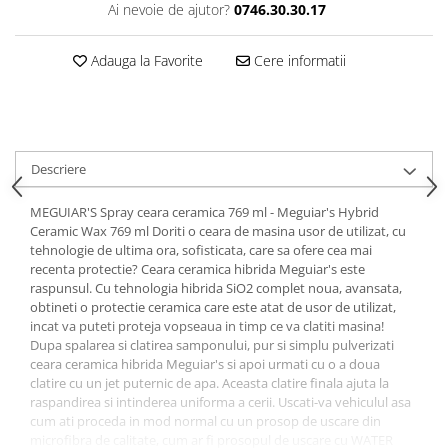
Ai nevoie de ajutor?
0746.30.30.17
Adauga la Favorite
Cere informatii
Descriere
MEGUIAR'S Spray ceara ceramica 769 ml - Meguiar's Hybrid
Ceramic Wax 769 ml Doriti o ceara de masina usor de utilizat, cu
tehnologie de ultima ora, sofisticata, care sa ofere cea mai
recenta protectie? Ceara ceramica hibrida Meguiar's este
raspunsul. Cu tehnologia hibrida SiO2 complet noua, avansata,
obtineti o protectie ceramica care este atat de usor de utilizat,
incat va puteti proteja vopseaua in timp ce va clatiti masina!
Dupa spalarea si clatirea samponului, pur si simplu pulverizati
ceara ceramica hibrida Meguiar's si apoi urmati cu o a doua
clatire cu un jet puternic de apa. Aceasta clatire finala ajuta la
raspandirea si intinderea uniforma a cerii. Uscati-va vehiculul asa
cum ati proceda in mod normal cu un prosop de uscare din
microfibra de calitate, cum ar fi prosopul de uscare cu WATER