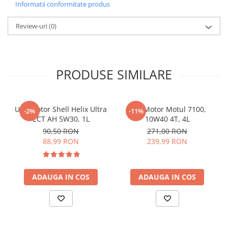
Informatii conformitate produs
Review-uri
(0)
PRODUSE SIMILARE
Ulei motor Shell Helix Ultra
Ulei Motor Motul 7100,
-2%
-11%
ECT AH 5W30, 1L
10W40 4T, 4L
90,50 RON
271,00 RON
88,99 RON
239,99 RON
ADAUGA IN COS
ADAUGA IN COS