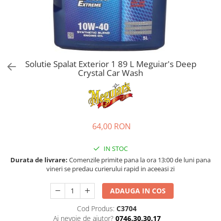
Bord | Plastice Interioare
Parfumuri | Odorizante
CEARA | SEALANT | TRATAMENTE
HIDROFOBE
PROTECTIE | COATING CERAMIC
Solutie Spalat Exterior 1 89 L Meguiar's Deep
POLISH | SLEFUIRE | BURETI
Crystal Car Wash
LAVETE | PROSOAPE
ACCESORII | ECHIPAMENTE |
APARATURA
64,00 RON
IN STOC
Durata de livrare:
Comenzile primite pana la ora 13:00 de luni pana
vineri se predau curierului rapid in aceeasi zi
ADAUGA IN COS
Cod Produs:
C3704
Ai nevoie de ajutor?
0746.30.30.17