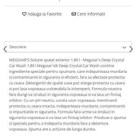
Adauga la Favorite
Cere informatii
Descriere
MEGUIAR'S Solutie spalat exterior 1.89 l - Meguiar's Deep Crystal
Car Wash 1.89 l Meguiar's® Deep Crystal Car Wash contine
ingrediente speciale pentru spumare, care indeparteaza murdaria
si contaminantii in siguranta si eficient, fara sa afecteze protectia
cu ceara. Detergentii de spalat vase pot sterge protectia cu ceara
si pot lasa vopseaua vulnerabila la intemperii. Formula noastra
fara dungi va straluci in siguranta vopseaua si va lasa un finisaj
orbitor. Cu un pH neutru, curata usor vopseaua, mentinand
protectia cu ceara intacta. Indeparteaza murdaria, contaminantii
si impuritatile in siguranta. Formula fara urme va straluci in
siguranta vopseaua si va lasa un finisaj orbitor. Produce o spuma
si speciala pentru a indeparta murdaria fara a deteriora
vopseaua. Spuma are o actiune de lunga durata.