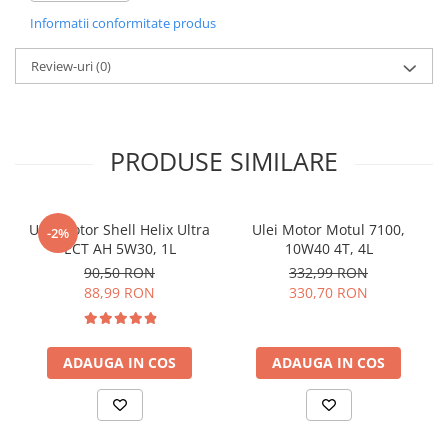
Stabilitate termică prevenind oxidarea; Reducerea uzurii; Este
Informatii conformitate produs
recomandat în mod deosebit pentru motoarele JTD sau common
rail, în care rotatiile pe minut și puterea specifică a motoarelor
sunt imbunatatite. Înlocuirea trebuie să fie indicată de Fiat.
Review-uri
(0)
Date tehnice ACEA B3 / B4, API CF SAE 5W-40 FIAT 9.55535-N2
REFERINȚĂ TEHNICĂ CONTRACTUALĂ F515.D06 GM-LL-B-025 MB
229.3 VW 502.00 505.00
PRODUSE SIMILARE
Ulei motor Shell Helix Ultra
Ulei Motor Motul 7100,
-2%
ECT AH 5W30, 1L
10W40 4T, 4L
90,50 RON
332,99 RON
88,99 RON
330,70 RON
ADAUGA IN COS
ADAUGA IN COS