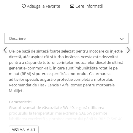
Adauga la Favorite
Cere informatii
Descriere
Ulei pe bază de sinteză foarte selectat pentru motoare cu injecție
directă, atât aspirat cât și turbo-încărcat. Acesta este dezvoltat
pentru a răspunde tuturor cerințelor motoarelor diesel de ultimă
generație (common-rail), în care sunt îmbunătățite rotatiile pe
minut (RPM) și puterea specifică a motorului. Ca urmare a
aditivilor speciali, asigură o protecție completă a motorului.
Recomandat de Fiat / Lancia / Alfa Romeo pentru motoarele
Multijet.
Caracteristici:
Gradul avansat de vâscozitate 5W-40 asigură utilizarea
produsului la temperaturi mai extreme; SAE 5W permite
lubrifierea excelentă și pornirea motorului până la -30 ° C; SAE 40
garantează pelicula de lubrifiere cu temperaturi exterioare de
până la + 40 ° C. Consumul redus de combustibil și emisiile reduse
VEZI MAI MULT