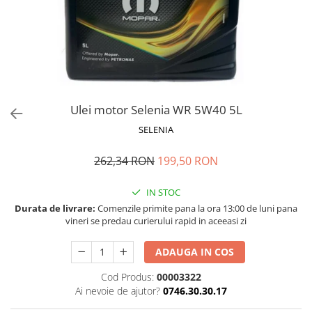
Bord | Plastice Interioare
Parfumuri | Odorizante
CEARA | SEALANT | TRATAMENTE
HIDROFOBE
PROTECTIE | COATING CERAMIC
POLISH | SLEFUIRE | BURETI
Ulei motor Selenia WR 5W40 5L
LAVETE | PROSOAPE
SELENIA
ACCESORII | ECHIPAMENTE |
APARATURA
262,34 RON
199,50 RON
IN STOC
Durata de livrare:
Comenzile primite pana la ora 13:00 de luni pana
vineri se predau curierului rapid in aceeasi zi
ADAUGA IN COS
Cod Produs:
00003322
Ai nevoie de ajutor?
0746.30.30.17