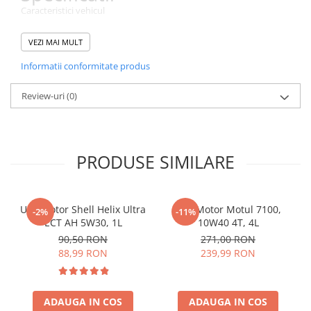
Caracteristici vehicul
Tip vehicul
Autoturism
VEZI MAI MULT
Tip combustibil
Benzina Diesel
Informatii conformitate produs
Caracteristici generale
Review-uri
(0)
Tip ulei
Full sintetic
Cantitate
5 l
Vascozitate (S.A.E.)
5W30
PRODUSE SIMILARE
Ulei motor Shell Helix Ultra
Ulei Motor Motul 7100,
-2%
-11%
ECT AH 5W30, 1L
10W40 4T, 4L
90,50 RON
271,00 RON
88,99 RON
239,99 RON
ADAUGA IN COS
ADAUGA IN COS