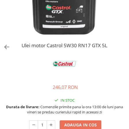
Bord | Plastice Interioare
Parfumuri | Odorizante
CEARA | SEALANT | TRATAMENTE
HIDROFOBE
PROTECTIE | COATING CERAMIC
POLISH | SLEFUIRE | BURETI
Ulei motor Castrol 5W30 RN17 GTX 5L
LAVETE | PROSOAPE
ACCESORII | ECHIPAMENTE |
APARATURA
246,07 RON
IN STOC
Durata de livrare:
Comenzile primite pana la ora 13:00 de luni pana
vineri se predau curierului rapid in aceeasi zi
ADAUGA IN COS