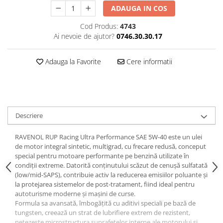
ADAUGA IN COS
Cod Produs:
4743
Ai nevoie de ajutor?
0746.30.30.17
Adauga la Favorite
Cere informatii
Descriere
RAVENOL RUP Racing Ultra Performance SAE 5W-40 este un ulei
de motor integral sintetic, multigrad, cu frecare redusă, conceput
special pentru motoare performante pe benzină utilizate în
condiții extreme. Datorită conținutului scăzut de cenușă sulfatată
(low/mid-SAPS), contribuie activ la reducerea emisiilor poluante și
la protejarea sistemelor de post-tratament, fiind ideal pentru
autoturisme moderne și mașini de curse.
Formula sa avansată, îmbogățită cu aditivi speciali pe bază de
tungsten, creează un strat de lubrifiere extrem de rezistent,
netezește microstructura suprafețelor interne ale motorului și