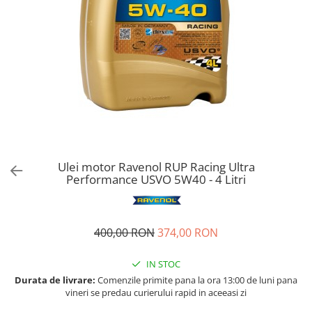
Bord | Plastice Interioare
Parfumuri | Odorizante
CEARA | SEALANT | TRATAMENTE
HIDROFOBE
PROTECTIE | COATING CERAMIC
POLISH | SLEFUIRE | BURETI
LAVETE | PROSOAPE
ACCESORII | ECHIPAMENTE |
APARATURA
Ulei motor Ravenol RUP Racing Ultra
Performance USVO 5W40 - 4 Litri
400,00 RON
374,00 RON
IN STOC
Durata de livrare:
Comenzile primite pana la ora 13:00 de luni pana
vineri se predau curierului rapid in aceeasi zi