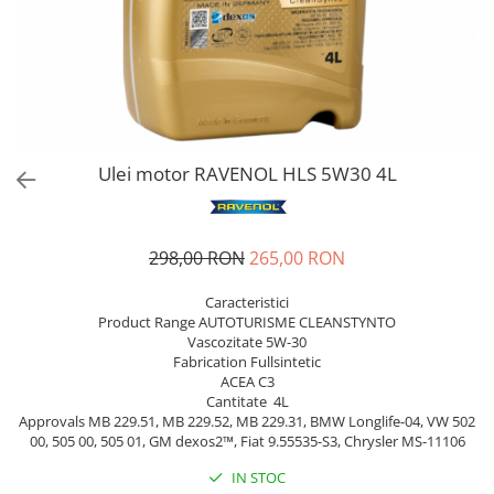
Bord | Plastice Interioare
Parfumuri | Odorizante
CEARA | SEALANT | TRATAMENTE
HIDROFOBE
PROTECTIE | COATING CERAMIC
POLISH | SLEFUIRE | BURETI
Ulei motor RAVENOL HLS 5W30 4L
LAVETE | PROSOAPE
ACCESORII | ECHIPAMENTE |
APARATURA
298,00 RON
265,00 RON
Caracteristici
Product Range AUTOTURISME CLEANSTYNTO
Vascozitate 5W-30
Fabrication Fullsintetic
ACEA C3
Cantitate 4L
Approvals MB 229.51, MB 229.52, MB 229.31, BMW Longlife-04, VW 502
00, 505 00, 505 01, GM dexos2™, Fiat 9.55535-S3, Chrysler MS-11106
IN STOC