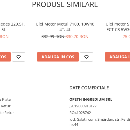
PRODUSE SIMILARE
ificatii Ford, Chrysler si Fiat.
cedes 229.51,
Ulei Motor Motul 7100, 10W40
Ulei motor S
 5L
4T, 4L
ECT C3 5W3
 RON
332,99 RON
330,70 RON
75,
5, MS-13340, Fiat 9.55535-CR1,
ra HTO-06
COS
ADAUGA IN COS
ADAUGA I
DATE COMERCIALE
 Plata
OPETH INGREDIUM SRL
e Retur
J2019000913177
de Retur
RO41028742
Jud. Galaţi, com. Smârdan, str. Ferd
nr.44