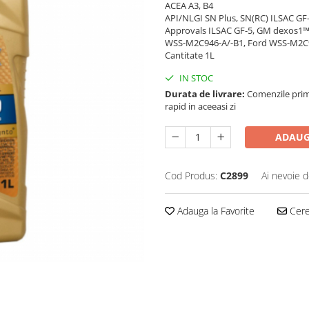
ACEA A3, B4
API/NLGI SN Plus, SN(RC) ILSAC GF
Approvals ILSAC GF-5, GM dexos1™ 
WSS-M2C946-A/-B1, Ford WSS-M2C
Cantitate 1L
IN STOC
Durata de livrare:
Comenzile primi
rapid in aceeasi zi
ADAUG
Cod Produs:
C2899
Ai nevoie d
Adauga la Favorite
Cere 