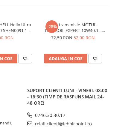
HELL Helix Ultra
Ulei transmisie MOTUL
Ulei mo
-28%
0 SHEN0091 1 L
TRANSOIL EXPERT 10W40,1L,
Cle
semi sintetic
00 RON
72,50 RON
52,00 RON
N COS
ADAUGA IN COS
ADAUG
SUPORT CLIENTI
LUNI - VINERI: 08:00
- 16:30 (TIMP DE RASPUNS MAIL 24-
48 ORE)
0746.30.30.17
inand I,
relatiiclienti@tehnicpoint.ro