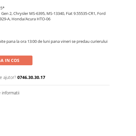
-5*
Gen 2, Chrysler MS-6395, MS-13340, Fiat 9.55535-CR1, Ford
929-A, Honda/Acura HTO-06
te pana la ora 13:00 de luni pana vineri se predau curierului
A IN COS
e ajutor?
0746.30.30.17
informatii