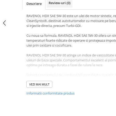
Review-uri
(0)
Descriere
RAVENOL HDX SAE 5W-30 este un ulei de motor sintetic, rea
CleanSynto®, destinat autoturismelor cu motoare pe benz
si injectie directa, precum Turbi-GDI.
Cu noua sa formula, RAVENOL HDX SAE 5W-30 ofera un strat s
temperaturi foarte ridicate de operare si protejeaza impotriv
ulei prin oxidare si cocsificare.
RAVENOL HDX SAE 5W-30 atinge un indice de vascozitate ina
uleiuri de baza speciale. Comportamentul excelent al porniri
optima pe intreaga durata a fazei de rulare la rece.
Datorita consumului de combustibil semnificativ mai mi
contribuie la protejarea mediului, reducand emisiile polua
VEZI MAI MULT
Potrivit pentru intervale de schimb al uleiului extins, aco
Informatii conformitate produs
recomanda.
RAVENOL HDX SAE 5W-30 este un ulei de motor de inalta 
moderne, recomandat de OPEL/GENERAL MOTORS.