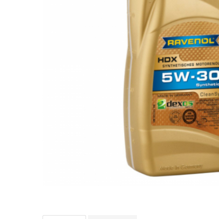
Bord | Plastice Interioare
Parfumuri | Odorizante
CEARA | SEALANT | TRATAMENTE
HIDROFOBE
PROTECTIE | COATING CERAMIC
POLISH | SLEFUIRE | BURETI
LAVETE | PROSOAPE
ACCESORII | ECHIPAMENTE |
APARATURA