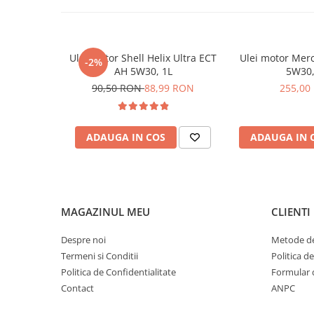
RAVENOL HDX SAE 5W-30 este potrivit si pentru anumite spec
Caracteristici
Product Range AUTOTURISME CLEANSTYNTO
Ulei motor Shell Helix Ultra ECT
Ulei motor Mer
Vascozitate 5W-30
-2%
AH 5W30, 1L
5W30,
Fabrication Fullsintetic
90,50 RON
88,99 RON
255,00
ACEA A3, B4
API/NLGI SN Plus, SN(RC) ILSAC GF-5*
Approvals ILSAC GF-5, GM dexos1™ Gen 2, Chrysler MS-639
Ford WSS-M2C946-A/-B1, Ford WSS-M2C929-A, Honda/Acu
ADAUGA IN COS
ADAUGA IN 
Cantitate 1L
MAGAZINUL MEU
CLIENTI
Despre noi
Metode de
Termeni si Conditii
Politica d
Politica de Confidentialitate
Formular 
Contact
ANPC