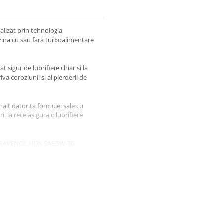
lizat prin tehnologia
ina cu sau fara turboalimentare
igur de lubrifiere chiar si la
a coroziunii si al pierderii de
lt datorita formulei sale cu
i la rece asigura o lubrifiere
c, RAVENOL HDX SAE 5W-30
nte.
lo unde producatorul motorului o
performanta pentru motoarele