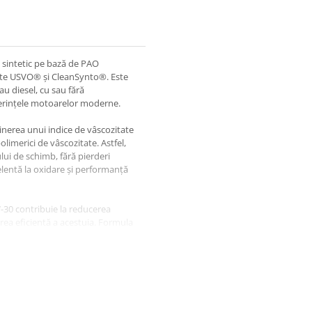
sintetic pe bază de PAO
nsate USVO® și CleanSynto®. Este
u diesel, cu sau fără
 cerințele motoarelor moderne.
inerea unui indice de vâscozitate
polimerici de vâscozitate. Astfel,
ului de schimb, fără pierderi
elentă la oxidare și performanță
W-30 contribuie la reducerea
area eficientă a acestuia. Formula
tă la netezirea suprafețelor
nică a motorului.
ntribuie la reducerea consumului
itiv asupra mediului. Poate fi
te cu recomandările