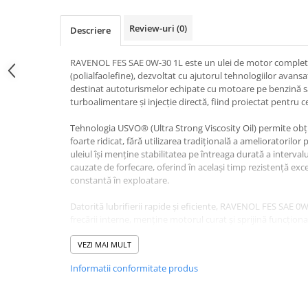
Review-uri
(0)
Descriere
RAVENOL FES SAE 0W-30 1L este un ulei de motor complet 
(polialfaolefine), dezvoltat cu ajutorul tehnologiilor ava
destinat autoturismelor echipate cu motoare pe benzină sa
turboalimentare și injecție directă, fiind proiectat pentru
Tehnologia USVO® (Ultra Strong Viscosity Oil) permite obț
foarte ridicat, fără utilizarea tradițională a amelioratorilor 
uleiul își menține stabilitatea pe întreaga durată a interval
cauzate de forfecare, oferind în același timp rezistență exc
constantă în exploatare.
Datorită lubrifierii rapide și eficiente, RAVENOL FES SAE 0
frecării interne, menține motorul curat și sprijină funcțion
este îmbogățită cu molibden și tungsten, elemente care aju
metalice, diminuând uzura și îmbunătățind eficiența meca
VEZI MAI MULT
Informatii conformitate produs
Prin scăderea semnificativă a frecărilor interne, uleiul co
de combustibil și a emisiilor poluante, având un impact poz
utilizat pentru intervale de schimb extinse, în conformita