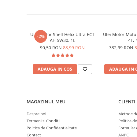
producătorului motorului.
RAVENOL FES SAE 0W-30 este adecvat pentru autoturisme, 
ale unor mărci precum Ford, Renault, Toyota, Hyundai, Kia
Mitsubishi, în aplicațiile unde este necesară o specificați
Ulei motor Shell Helix Ultra ECT
Ulei Motor Motu
Caracteristici și omologări:
-2%
AH 5W30, 1L
4T, 
90,50 RON
88,99 RON
332,99 RON
3
Gama produs: Autoturisme – USVO
Vâscozitate: 0W-30
ADAUGA IN COS
ADAUGA IN 
Tip ulei: full sintetic
Specificații: ACEA C2
Omologări:
MAGAZINUL MEU
CLIENTI
Chrysler MS-13340
Despre noi
Metode de
FIAT 9.55535-DS1 / GS1
Termeni si Conditii
Politica d
Politica de Confidentialitate
Formular 
IVECO 18-1811 CLASSE SC1 LV
Contact
ANPC