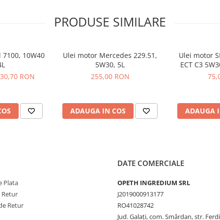
PRODUSE SIMILARE
camionete și vehicule similare
, Mazda, Honda, Nissan și
e ACEA A5/B5 sau ACEA C2.
l 7100, 10W40
Ulei motor Mercedes 229.51,
Ulei motor S
4L
5W30, 5L
ECT C3 5W3
30,70 RON
255,00 RON
75,
COS
ADAUGA IN COS
ADAUGA I
DATE COMERCIALE
 Plata
OPETH INGREDIUM SRL
e Retur
J2019000913177
de Retur
RO41028742
Jud. Galaţi, com. Smârdan, str. Ferd