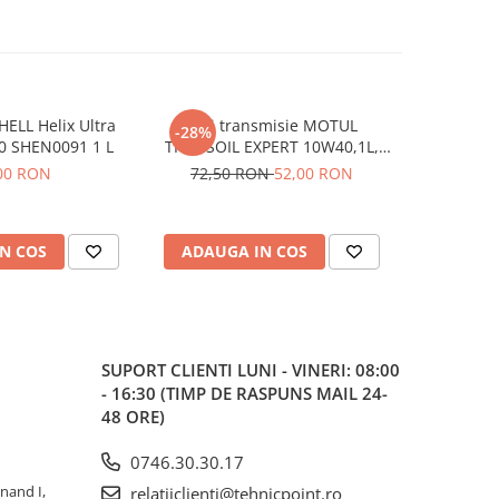
HELL Helix Ultra
Ulei transmisie MOTUL
Ulei mo
-28%
0 SHEN0091 1 L
TRANSOIL EXPERT 10W40,1L,
Cle
semi sintetic
00 RON
72,50 RON
52,00 RON
N COS
ADAUGA IN COS
ADAUG
SUPORT CLIENTI
LUNI - VINERI: 08:00
- 16:30 (TIMP DE RASPUNS MAIL 24-
48 ORE)
0746.30.30.17
inand I,
relatiiclienti@tehnicpoint.ro