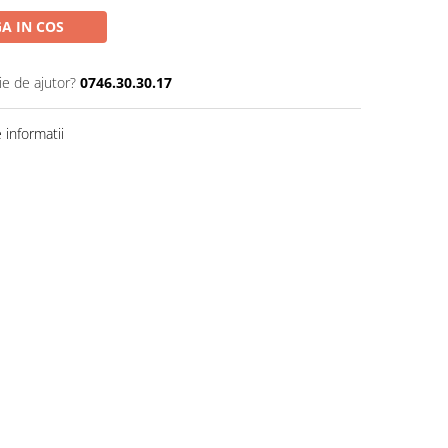
A IN COS
ie de ajutor?
0746.30.30.17
informatii