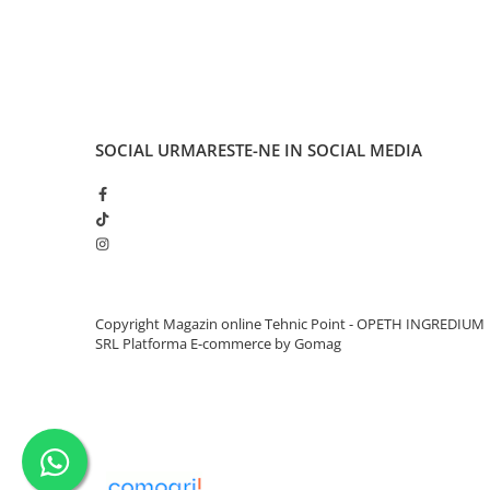
Jaguar Land Rover STJLR.03.5007
PSA B71 2290, B71 2312
SOCIAL
URMARESTE-NE IN SOCIAL MEDIA
Copyright Magazin online Tehnic Point - OPETH INGREDIUM
SRL
Platforma E-commerce by Gomag