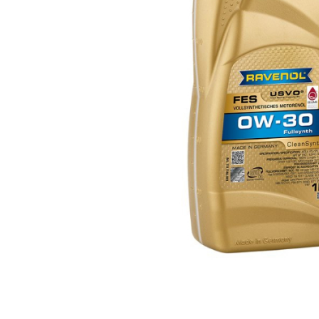
Bord | Plastice Interioare
Parfumuri | Odorizante
CEARA | SEALANT | TRATAMENTE
HIDROFOBE
PROTECTIE | COATING CERAMIC
POLISH | SLEFUIRE | BURETI
LAVETE | PROSOAPE
ACCESORII | ECHIPAMENTE |
APARATURA