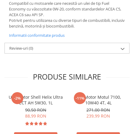
Compatibil cu motoarele care necesită un ulei de tip Fuel
Economy cu vâscozitate 0W-20, conform standardelor ACEA C5,
ACEA C6 sau API SP.
Potrivit pentru utilizarea cu diverse tipuri de combustibili, inclusiv
benzină, motorină și biocombustibili.
Informatii conformitate produs
Review-uri
(0)
PRODUSE SIMILARE
Ulei motor Shell Helix Ultra
Ulei Motor Motul 7100,
-2%
-11%
ECT AH 5W30, 1L
10W40 4T, 4L
90,50 RON
271,00 RON
88,99 RON
239,99 RON