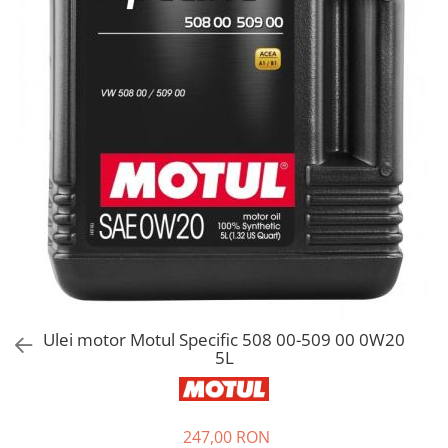
Bord | Plastice Interioare
Parfumuri | Odorizante
CEARA | SEALANT | TRATAMENTE
HIDROFOBE
PROTECTIE | COATING CERAMIC
POLISH | SLEFUIRE | BURETI
LAVETE | PROSOAPE
ACCESORII | ECHIPAMENTE |
APARATURA
Ulei motor Motul Specific 508 00-509 00 0W20
5L
247,00 RON