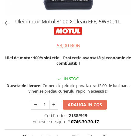
Bord | Plastice Interioare
Parfumuri | Odorizante
CEARA | SEALANT | TRATAMENTE
Ulei motor Motul 8100 X-clean EFE, 5W30, 1L
HIDROFOBE
PROTECTIE | COATING CERAMIC
POLISH | SLEFUIRE | BURETI
53,00 RON
LAVETE | PROSOAPE
Ulei de motor 100% sintetic – Protecție avansată și economie de
ACCESORII | ECHIPAMENTE |
combustibil
APARATURA
IN STOC
Durata de livrare:
Comenzile primite pana la ora 13:00 de luni pana
vineri se predau curierului rapid in aceeasi zi
ADAUGA IN COS
Cod Produs:
2158/919
Ai nevoie de ajutor?
0746.30.30.17