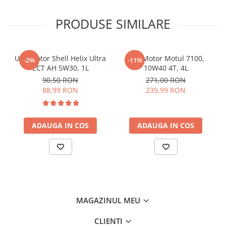
PRODUSE SIMILARE
Ulei motor Shell Helix Ultra
Ulei Motor Motul 7100,
-2%
-11%
ECT AH 5W30, 1L
10W40 4T, 4L
90,50 RON
271,00 RON
88,99 RON
239,99 RON
ADAUGA IN COS
ADAUGA IN COS
MAGAZINUL MEU
CLIENTI