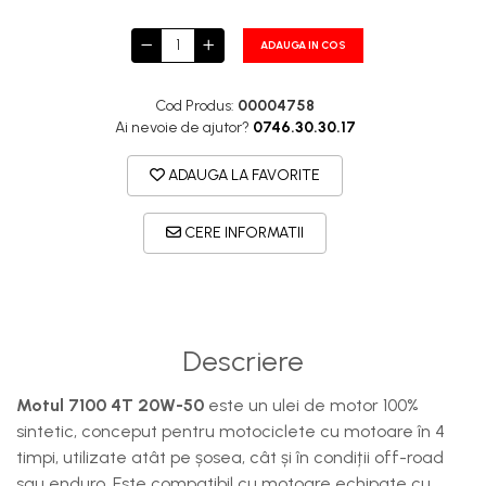
ADAUGA IN COS
Cod Produs:
00004758
Ai nevoie de ajutor?
0746.30.30.17
ADAUGA LA FAVORITE
CERE INFORMATII
Descriere
Motul 7100 4T 20W-50
este un ulei de motor 100%
sintetic, conceput pentru motociclete cu motoare în 4
timpi, utilizate atât pe șosea, cât și în condiții off-road
sau enduro. Este compatibil cu motoare echipate cu