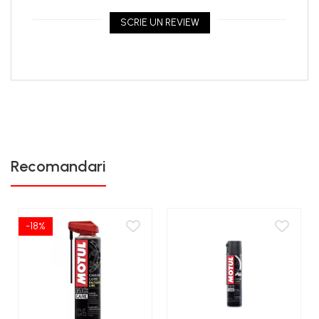
intense
compatibil cu motoare cu convertor catalitic (conținut
SCRIE UN REVIEW
redus de sulf și fosfor)
Specificații:
API: SL / SJ / SH / SG
JASO: MA (M033MOT053)
Recomandari
-18%