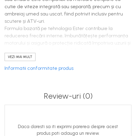
cutie de viteze integrată sau separată, precum și cu
ambreiaj umed sau uscat, fiind potrivit inclusiv pentru
scutere și ATV-uri.
Formula bazată pe tehnologia Ester contribuie la
reducerea frecării interne, îmbunătățește performanța
motorului și asigură o protecție ridicată împotriva uzurii și
coroziunii. Oferă o peliculă de lubrifiere rezistentă la
temperaturi ridicate și turații mari, fiind ideal pentru
VEZI MAI MULT
motoare de capacitate mare, inclusiv cele răcite cu aer
Informatii conformitate produs
sau ulei.
Caracteristici și beneficii:
tehnologie Ester pentru protecție și performanță
superioară
Review-uri
(0)
reduce frecarea și optimizează funcționarea
motorului
protecție eficientă pentru cutia de viteze și
componentele interne
Daca doresti sa iti exprimi parerea despre acest
stabilitate excelentă la temperaturi ridicate și solicitări
produs poti adauga un review.