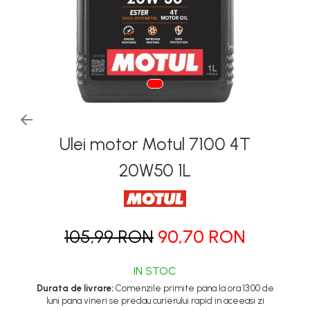
Tapiterii | Textile | Piele
Bord | Plastice Interioare
Parfumuri | Odorizante
CEARA | SEALANT |
TRATAMENTE HIDROFOBE
PROTECTIE | COATING CERAMIC
Ulei motor Motul 7100 4T
POLISH | SLEFUIRE | BURETI
LAVETE | PROSOAPE
20W50 1L
ACCESORII | ECHIPAMENTE |
APARATURA
105,99 RON
90,70 RON
IN STOC
Durata de livrare:
Comenzile primite pana la ora 13:00 de
luni pana vineri se predau curierului rapid in aceeasi zi