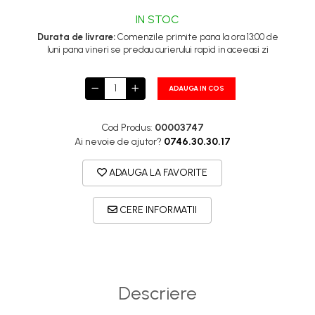
IN STOC
Durata de livrare:
Comenzile primite pana la ora 13:00 de
luni pana vineri se predau curierului rapid in aceeasi zi
ADAUGA IN COS
Cod Produs:
00003747
Ai nevoie de ajutor?
0746.30.30.17
ADAUGA LA FAVORITE
CERE INFORMATII
Descriere