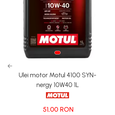
Tapiterii | Textile | Piele
Bord | Plastice Interioare
Parfumuri | Odorizante
CEARA | SEALANT |
TRATAMENTE HIDROFOBE
PROTECTIE | COATING CERAMIC
POLISH | SLEFUIRE | BURETI
LAVETE | PROSOAPE
ACCESORII | ECHIPAMENTE |
Ulei motor Motul 4100 SYN-
APARATURA
nergy 10W40 1L
51,00 RON