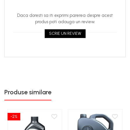
optezi pentru un produs care combină protecția
superioară a motorului cu performanțe îmbunătățite,
Daca doresti sa iti exprimi parerea despre acest
susținând longevitatea și eficiența vehiculului. Este
produs poti adauga un review.
soluția perfectă pentru conducătorii care doresc un
lubrifiant de calitate superioară, ce asigură o experiență
SCRIE UN REVIEW
de condus fluidă și performantă.
Produse similare
-2%