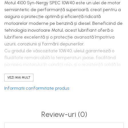
Motul 4100 Syn-Nergy SPEC 10W40 este un ulei de motor
semisintetic de performanță superioară, creat pentru a
asigura o protecție optimă și eficiență ridicată
motoarelor moderne pe benzină și diesel. Beneficiind de
tehnologia inovatoare Motul, acest lubrifiant oferă o
lubrifiere excelentă și o protecție avansată împotriva
uzurii, coroziunii și formării depunerilor.
Cu gradul de vâscozitate 10W40, uleiul garantează o
fluiditate remarcabilă la temperaturi joase, facilitând
pornirea motorului în condiții reci, și o rezistență solidă la
temperaturi înalte. Aceste proprietăți îl fac ideal pentru
diverse condiții de operare și stiluri de condus.
VEZI MAI MULT
Formulat pentru a respecta și depăși cerințele
Informatii conformitate produs
producătorilor auto, acest ulei este compatibil cu
tehnologiile avansate ale motoarelor. Contribuie
semnificativ la prelungirea duratei de viață a motorului,
menținerea performanțelor optime, reducerea
Review-uri
(0)
consumului de combustibil și scăderea emisiilor poluante.
Prin alegerea uleiului Motul 4100 Syn-Nergy SPEC 10W40,